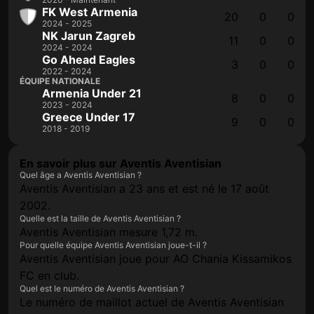
FK West Armenia
20
0
0
2024 - 2025
NK Jarun Zagreb
11
0
0
2024 - 2024
Go Ahead Eagles
3
0
0
2022 - 2024
ÉQUIPE NATIONALE
Armenia Under 21
8
0
0
2023 - 2024
Greece Under 17
9
0
0
2018 - 2019
En savoir plus sur Aventis Aventisian
Quel âge a Aventis Aventisian ?
Aventis Aventisian a 23 ans et est né le 17 août
2002.
Quelle est la taille de Aventis Aventisian ?
Aventis Aventisian mesure 1,72 m.
Pour quelle équipe Aventis Aventisian joue-t-il ?
Aventis Aventisian joue pour AO Chania Kissamikos
FC en club.
Quel est le numéro de Aventis Aventisian ?
Le numéro de maillot actuel de Aventis Aventisian