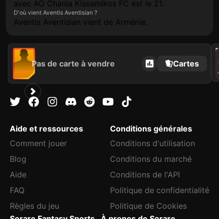
avec AO Chania Kissamikos FC est le 21.
D'où vient Aventis Aventisian ?
Aventis Aventisian vient de Arménie.
2021
Pas de carte à vendre
Cartes
C
A
Aide et ressources
Conditions générales
Comment jouer
Conditions d'utilisation
Blog
Conditions du marché
Aide
Conditions de l'API
FAQ
Politique de confidentialité
Règles du jeu
Politique de Cookies
Sorare Fantasy Sports
À propos de Sorare