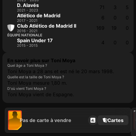
D. Alavés
71
3
5
2021 - 2023
Atlético de Madrid
6
0
0
2017 - 2021
Club Atlético de Madrid II
169
19
0
2016 - 2021
ÉQUIPE NATIONALE
Spain Under 17
4
0
0
2015 - 2015
En savoir plus sur Toni Moya
Quel âge a Toni Moya ?
Toni Moya a 28 ans et est né le 20 mars 1998.
Quelle est la taille de Toni Moya ?
Toni Moya mesure 1,80 m.
D'où vient Toni Moya ?
Toni Moya vient de Espagne.
2021
Pas de carte à vendre
Cartes
C