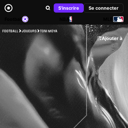
S'inscrire
Se connecter
Football
NBA
MLB
FOOTBALL
JOUEURS
TONI MOYA
Ajouter à