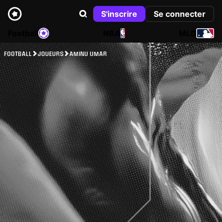
S'inscrire
Se connecter
Football
NBA
MLB
FOOTBALL
JOUEURS
AMINU UMAR