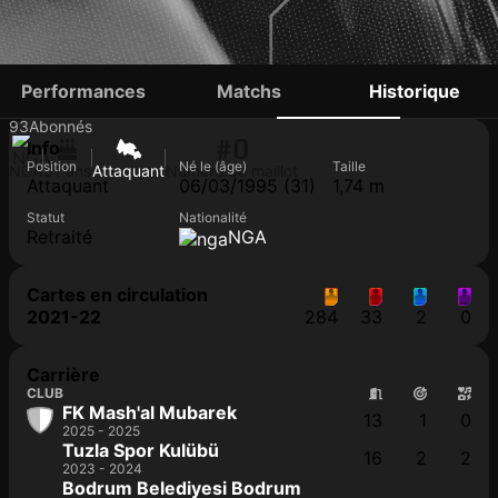
AMINU UMAR
Performances
Matchs
Historique
93
Abonnés
#0
Info
Position
Né le (âge)
Taille
NGA
31 ans
Attaquant
Numéro de maillot
Attaquant
06/03/1995 (31)
1,74 m
Statut
Nationalité
Retraité
NGA
Cartes en circulation
2021-22
284
33
2
0
Carrière
CLUB
FK Mash'al Mubarek
13
1
0
2025 - 2025
Tuzla Spor Kulübü
16
2
2
2023 - 2024
Bodrum Belediyesi Bodrum