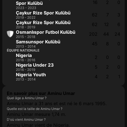
16
2
0
Spor Kulübü
2023 - 2023
Çaykur Rize Spor Kulübü
62
7
3
2019 - 2022
Çaykur Rize Spor Kulübü
62
12
6
2018 - 2019
Osmanlıspor Futbol Kulübü
202
44
24
2015 - 2018
Samsunspor Kulübü
45
8
0
2013 - 2014
ÉQUIPE NATIONALE
Nigeria
2
0
0
2016 - 2016
Nigeria Under 23
5
2
0
2016 - 2019
Nigeria Youth
4
2
1
2013 - 2014
En savoir plus sur Aminu Umar
Quel âge a Aminu Umar ?
Aminu Umar a 31 ans et est né le 6 mars 1995.
Quelle est la taille de Aminu Umar ?
Aminu Umar mesure 1,74 m.
D'où vient Aminu Umar ?
Aminu Umar vient de Nigeria.