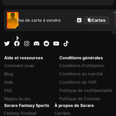
2021
Pas de carte à vendre
Cartes
C
Aide et ressources
Conditions générales
Comment jouer
Conditions d'utilisation
Blog
Conditions du marché
Aide
Conditions de l'API
FAQ
Politique de confidentialité
Règles du jeu
Politique de Cookies
Sorare Fantasy Sports
À propos de Sorare
Fantasy Football
Carrière