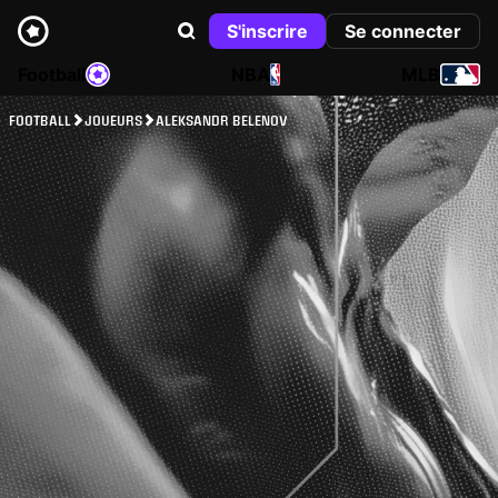
S'inscrire
Se connecter
Football
NBA
MLB
FOOTBALL
JOUEURS
ALEKSANDR BELENOV