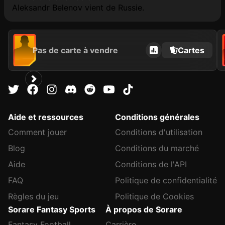
Aleksandr Belenov vient de Russie.
Pas de carte à vendre
Cartes
Aide et ressources
Conditions générales
Comment jouer
Conditions d'utilisation
Blog
Conditions du marché
Aide
Conditions de l'API
FAQ
Politique de confidentialité
Règles du jeu
Politique de Cookies
Sorare Fantasy Sports
À propos de Sorare
Fantasy Football
Carrière