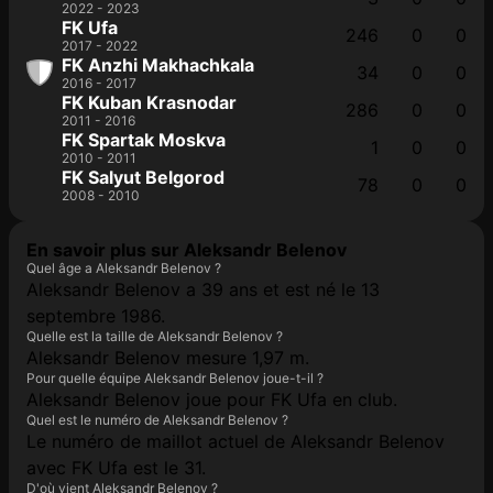
2022 - 2023
FK Ufa
246
0
0
2017 - 2022
FK Anzhi Makhachkala
34
0
0
2016 - 2017
FK Kuban Krasnodar
286
0
0
2011 - 2016
FK Spartak Moskva
1
0
0
2010 - 2011
FK Salyut Belgorod
78
0
0
2008 - 2010
En savoir plus sur Aleksandr Belenov
Quel âge a Aleksandr Belenov ?
Aleksandr Belenov a 39 ans et est né le 13
septembre 1986.
Quelle est la taille de Aleksandr Belenov ?
Aleksandr Belenov mesure 1,97 m.
Pour quelle équipe Aleksandr Belenov joue-t-il ?
Aleksandr Belenov joue pour FK Ufa en club.
Quel est le numéro de Aleksandr Belenov ?
Le numéro de maillot actuel de Aleksandr Belenov
avec FK Ufa est le 31.
D'où vient Aleksandr Belenov ?