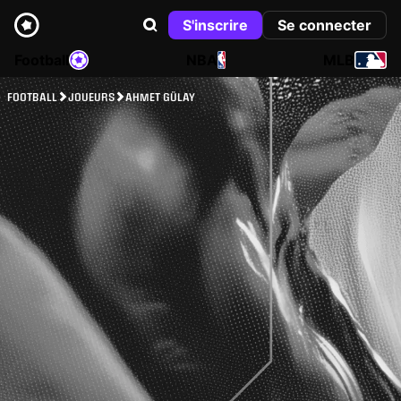
S'inscrire
Se connecter
Football
NBA
MLB
FOOTBALL
JOUEURS
AHMET GÜLAY