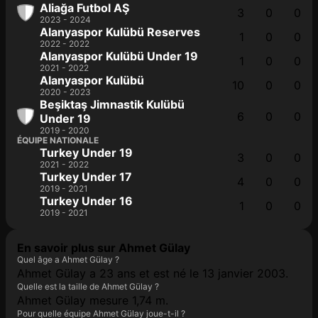
Aliağa Futbol AŞ
3
0
0
2023 - 2024
Alanyaspor Kulübü Reserves
1
0
0
2022 - 2022
Alanyaspor Kulübü Under 19
1
0
0
2021 - 2022
Alanyaspor Kulübü
10
0
0
2020 - 2023
Beşiktaş Jimnastik Kulübü
6
0
0
Under 19
2019 - 2020
ÉQUIPE NATIONALE
Turkey Under 19
3
0
0
2021 - 2022
Turkey Under 17
4
0
0
2019 - 2021
Turkey Under 16
1
0
0
2019 - 2021
En savoir plus sur Ahmet Gülay
Quel âge a Ahmet Gülay ?
Ahmet Gülay a 23 ans et est né le 13 janvier 2003.
Quelle est la taille de Ahmet Gülay ?
Ahmet Gülay mesure 1,74 m.
Pour quelle équipe Ahmet Gülay joue-t-il ?