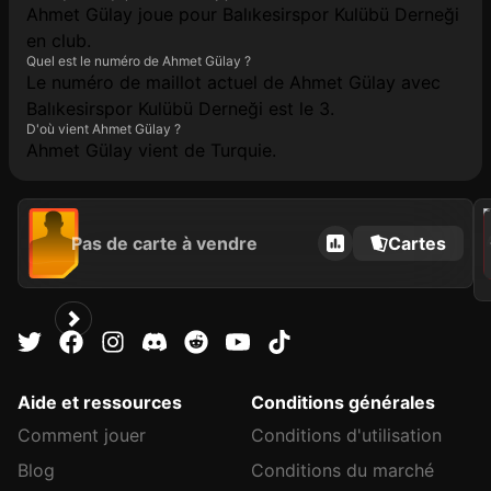
Ahmet Gülay joue pour Balıkesirspor Kulübü Derneği
en club.
Quel est le numéro de Ahmet Gülay ?
Le numéro de maillot actuel de Ahmet Gülay avec
Balıkesirspor Kulübü Derneği est le 3.
D'où vient Ahmet Gülay ?
Ahmet Gülay vient de Turquie.
2021
Pas de carte à vendre
Cartes
C
Aide et ressources
Conditions générales
Comment jouer
Conditions d'utilisation
Blog
Conditions du marché