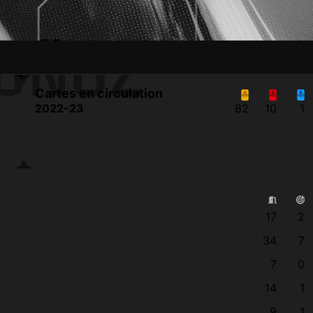
UÑOZ
Cartes en circulation
2022-23
82
10
1
17
2
34
7
7
0
14
1
9
1