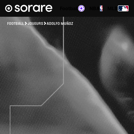
Football
NBA
MLB
FOOTBALL
JOUEURS
ADOLFO MUÑOZ