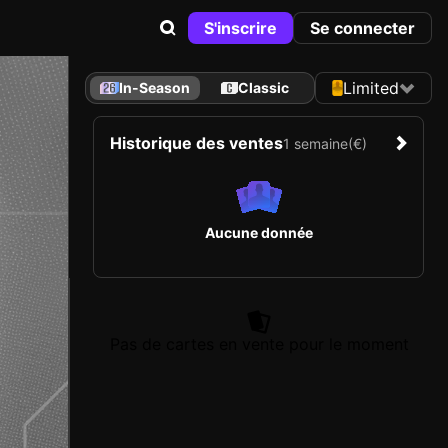
S'inscrire
Se connecter
Limited
In-Season
Classic
Historique des ventes
1 semaine
(€)
Aucune donnée
Pas de cartes en vente pour le moment