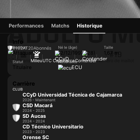
ADOLFO M
Performances
Matchs
Historique
Info
Position
Né le (âge)
Taille
#102
AT
20
Abonnés
Attaquant
12/12/1997 (28)
1,67 m
#19
ECU
28 ans
Milieu
UTC Cajamarca
Contender
Numéro de maillot
Statut
Nationalité
Titulaire
ECU
Carrière
CLUB
CCyD Universidad Técnica de Cajamarca
2026 - Maintenant
CSD Macará
2024 - 2025
SD Aucas
2024 - 2024
CD Técnico Universitario
2023 - 2023
Orense SC