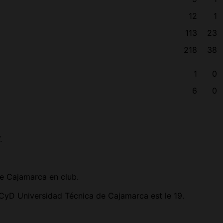
12
1
113
23
218
38
1
0
6
0
.
e Cajamarca en club.
CyD Universidad Técnica de Cajamarca est le 19.