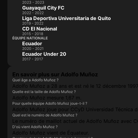
2023 - 2023
Guayaquil City FC
2022 - 2022
Liga Deportiva Universitaria de Quito
2019 - 2022
CD El Nacional
2015 - 2018
ÉQUIPE NATIONALE
Ecuador
2020 - 2021
Ecuador Under 20
2017 - 2017
En savoir plus sur Adolfo Muñoz
Quel âge a Adolfo Muñoz ?
Adolfo Muñoz a 28 ans et est né le 12 décembre 1997
Quelle est la taille de Adolfo Muñoz ?
Adolfo Muñoz mesure 1,67 m.
Pour quelle équipe Adolfo Muñoz joue-t-il ?
Adolfo Muñoz joue pour CCyD Universidad Técnica d
Quel est le numéro de Adolfo Muñoz ?
Le numéro de maillot actuel de Adolfo Muñoz avec C
D'où vient Adolfo Muñoz ?
Adolfo Muñoz vient de Équateur.