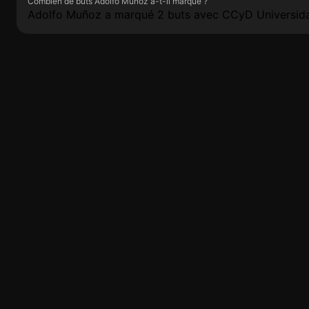
Combien de buts Adolfo Muñoz a-t-il marqué ?
Adolfo Muñoz a marqué 2 buts avec CCyD Universida