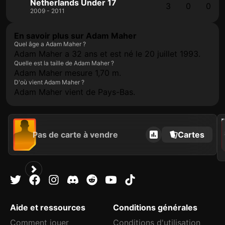
Netherlands Under 17
3
0
0
2009 - 2011
En savoir plus sur Adam Maher
Quel âge a Adam Maher ?
Adam Maher a 32 ans et est né le 20 juillet 1993.
Quelle est la taille de Adam Maher ?
Adam Maher mesure 1,70 m.
D'où vient Adam Maher ?
Adam Maher vient de Pays-Bas.
202
Pas de carte à vendre
Cartes
C
Aide et ressources
Conditions générales
Comment jouer
Conditions d'utilisation