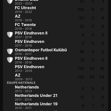
33
0
3
2022 - 2024
FC Utrecht
105
9
17
2019 - 2022
AZ
50
2
8
2018 - 2019
FC Twente
32
2
8
2018 - 2018
PSV Eindhoven II
4
0
0
2017 - 2018
PSV Eindhoven
2
0
0
2017 - 2018
Osmanlıspor Futbol Kulübü
48
4
2
2016 - 2017
PSV Eindhoven II
12
2
0
2016 - 2016
PSV Eindhoven
142
24
16
2013 - 2016
AZ
132
24
24
2009 - 2013
ÉQUIPE NATIONALE
Netherlands
5
0
0
2012 - 2013
Netherlands Under 21
15
1
0
2011 - 2014
Netherlands Under 19
6
1
0
2010 - 2011