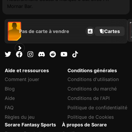
Mornar Bar.
2021
Pas de carte à vendre
Cartes
C
AB
Aide et ressources
Conditions générales
Comment jouer
Conditions d'utilisation
Blog
Conditions du marché
Aide
Conditions de l'API
FAQ
Politique de confidentialité
Règles du jeu
Politique de Cookies
Sorare Fantasy Sports
À propos de Sorare