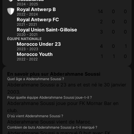
2024 - 2025
Royal Antwerp B
14
0
0
2022 - 2024
Royal Antwerp FC
2
0
0
2021 - 2021
Royal Union Saint-Gilloise
3
0
0
2020 - 2021
ÉQUIPE NATIONALE
Morocco Under 23
4
0
1
2023 - 2023
Morocco Youth
1
1
0
2022 - 2022
En savoir plus sur Abderahmane Soussi
Quel âge a Abderahmane Soussi ?
Abderahmane Soussi a 23 ans et est né le 30 janvier
2003.
Pour quelle équipe Abderahmane Soussi joue-t-il ?
Abderahmane Soussi joue pour FK Mornar Bar en
club.
D'où vient Abderahmane Soussi ?
Abderahmane Soussi vient de Maroc.
Combien de buts Abderahmane Soussi a-t-il marqué ?
Abderahmane Soussi a marqué 0 but avec FK