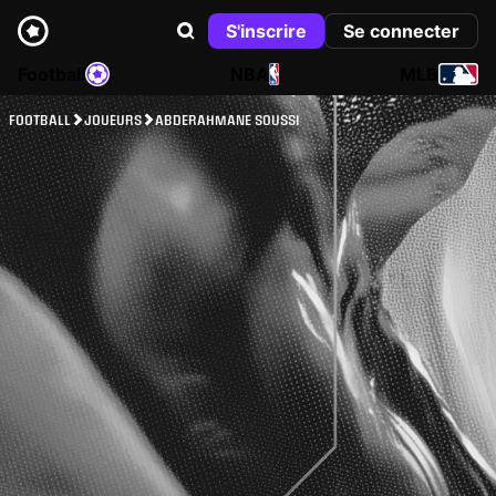
S'inscrire
Se connecter
Football
NBA
MLB
FOOTBALL
JOUEURS
ABDERAHMANE SOUSSI