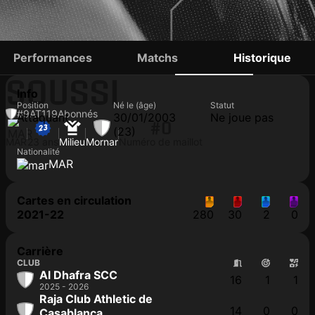
ABDERAHMANE
Performances
Matchs
Historique
SOUSSI
Info
Position
Né le (âge)
Statut
#9
AT
119
Abonnés
Attaquant
30/01/2003
Ne joue pas
#0
(23)
MAR
23 ans
Milieu
Mornar
Numéro de maillot
Nationalité
MAR
Cartes en circulation
2021-22
280
30
2
0
Carrière
CLUB
Al Dhafra SCC
16
1
1
2025 - 2026
Raja Club Athletic de
14
0
0
Casablanca