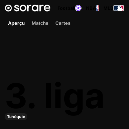
Football
NBA
MLB
Aperçu
Matchs
Cartes
3. liga
Tchéquie