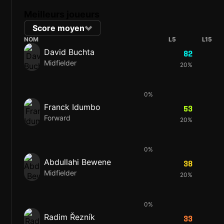
Meilleurs joueurs
Score moyen
NOM
L5
L15
David Buchta
82
Midfielder
20%
82
0%
Franck Idumbo
53
Forward
20%
53
0%
Abdullahi Bewene
38
Midfielder
20%
38
0%
Radim Řezník
33