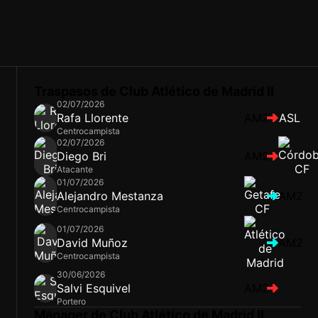
Traspasos de Club Atlético de Madrid II
02/07/2026
Rafa Llorente
AM2
ASL
Centrocampista
02/07/2026
Diego Bri
AM2
Atacante
01/07/2026
Alejandro Mestanza
AM2
Centrocampista
01/07/2026
David Muñoz
AM2
Centrocampista
30/06/2026
Salvi Esquivel
AM2
Portero
Mánager de Club Atlético de Madrid II