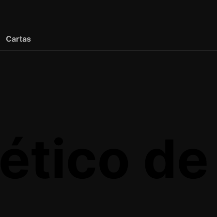
Cartas
lético d