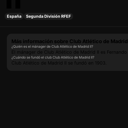
España
Segunda División RFEF
Más información sobre Club Atlético de Madrid 
¿Quién es el mánager de Club Atlético de Madrid II?
El mánager de Club Atlético de Madrid II es Fernando 
¿Cuándo se fundó el club Club Atlético de Madrid II?
Club Atlético de Madrid II se fundó en 1903.