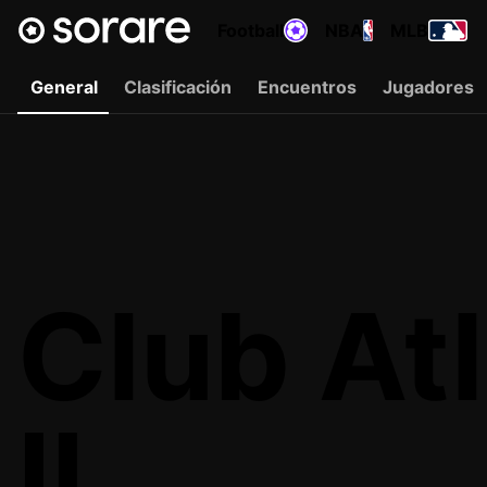
Football
NBA
MLB
General
Clasificación
Encuentros
Jugadores
Club At
II