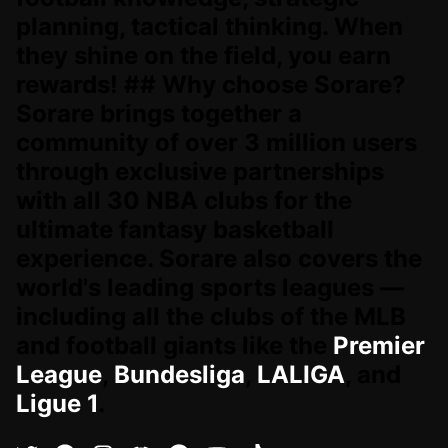
planning, tactical thinking. When
they shine on the field, you earn
rewards! ## Why choose Sorare?
Sorare brings together a
community of over 3 million users
through exclusive partnerships
with all 30 NBA clubs for the
ultimate fantasy basketball
experience. Sorare also covers the
world's leading sports leagues —
including all the clubs of the MLB
and football giants like the
Premier
League
,
Bundesliga
,
LALIGA
, and
Ligue 1
.