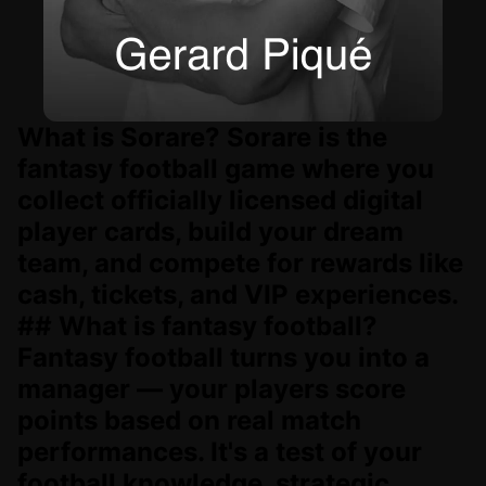
What is Sorare? Sorare is the
fantasy football game where you
collect officially licensed digital
player cards, build your dream
team, and compete for rewards like
cash, tickets, and VIP experiences.
## What is fantasy football?
Fantasy football turns you into a
manager — your players score
points based on real match
performances. It's a test of your
football knowledge, strategic