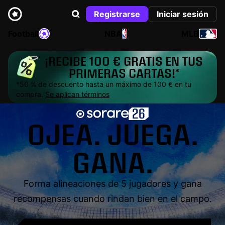
Registrarse
Iniciar sesión
Football
NBA
MLB
¡RECIBE 100 € GRATIS EN TUS
PRIMERAS CARTAS!*
*50 % de descuento hasta un máximo de 100 € en tu
compra.
Se aplican términos
OJEA. JUEGA.
GANA.
Forma alineaciones de 5 jugadores y gana
recompensas cuando rindan bien en el campo.