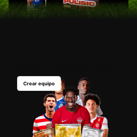
ABRE
TUS
PACKS
Ojea cada día los mejores jugadores para
completar tu equipo
Crear equipo