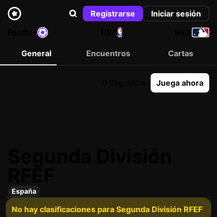
Registrarse
Iniciar sesión
Football
NBA
MLB
General
Encuentros
Cartas
0 Seguidores
Juega ahora
Segunda División
RFEF
España
No hay clasificaciones para Segunda División RFEF