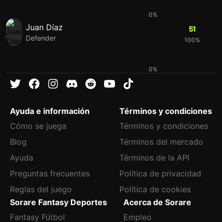
48
0%
Juan Díaz
51
Defender
100%
45
0%
Ayuda e información
Términos y condiciones
Cómo se juega
Términos y condiciones
Blog
Términos del mercado
Ayuda
Términos de la API
Preguntas frecuentes
Política de privacidad
Reglas del juego
Política de cookies
Sorare Fantasy Deportes
Acerca de Sorare
Fantasy Fútbol
Empleo