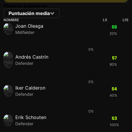
Mejores jugadores
Puntuación media
NOMBRE
L5
L15
Joan Oleaga
66
Midfielder
20%
42
0%
Andrés Castrín
57
Defender
80%
49
0%
Iker Calderon
54
Defender
40%
44
0%
Erik Schouten
53
Defender
100%