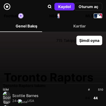
Kaydol
Oturum aç
Football
NBA
MLB
Genel Bakış
Kartlar
715 Takipçi
Şimdi oyna
Toronto Raptors
Toronto Raptors takımı
İSIM
#
S10
Scottie Barnes
#4
44
24
•
USA