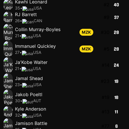
Kawhi Leonard
#2
40
35
•
USA
RJ Barrett
#9
37
26
•
CAN
Collin Murray-Boyles
#30
MZK
28
21
•
USA
Immanuel Quickley
#5
MZK
28
27
•
USA
Ja'Kobe Walter
#14
24
21
•
USA
Jamal Shead
#23
19
23
•
USA
Jakob Poeltl
#19
18
30
•
AUT
Kyle Anderson
#13
11
32
•
USA
Jamison Battle
#77
6