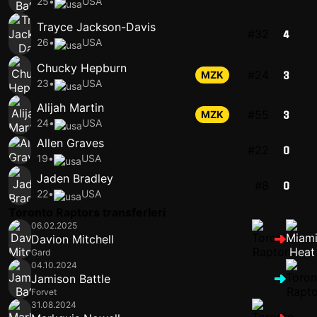
25
•
USA
Trayce Jackson-Davis
#32
4
26
•
USA
Chucky Hepburn
#24
MZK
3
23
•
USA
Alijah Martin
#55
MZK
3
24
•
USA
Allen Graves
#22
0
19
•
USA
Jaden Bradley
#8
0
22
•
USA
Toronto Raptors transferleri
06.02.2025
Davion Mitchell
Gard
04.10.2024
Jamison Battle
Forvet
31.08.2024