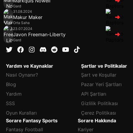
Markquis Nowell
Gard
31.08.2024
Makur Maker
Orta Saha
23.07.2024
Javon Freeman-Liberty
Gard
Yardım ve Kaynaklar
Şartlar ve Politikalar
Nasıl Oynanır?
Şart ve Koşullar
Blog
Pazar Yeri Şartları
Yardım
API Şartları
SSS
Gizlilik Politikası
Oyun Kuralları
Çerez Politikası
Sorare Fantasy Sports
Sorare Hakkında
Fantasy Football
Kariyer