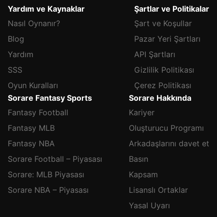
Yardım ve Kaynaklar
Şartlar ve Politikalar
Nasıl Oynanır?
Şart ve Koşullar
Blog
Pazar Yeri Şartları
Yardım
API Şartları
SSS
Gizlilik Politikası
Oyun Kuralları
Çerez Politikası
Sorare Fantasy Sports
Sorare Hakkında
Fantasy Football
Kariyer
Fantasy MLB
Oluşturucu Programı
Fantasy NBA
Arkadaşlarını davet et
Sorare Football – Piyasası
Basın
Sorare: MLB Piyasası
Kapsam
Sorare NBA – Piyasası
Lisanslı Ortaklar
Yasal Uyarı