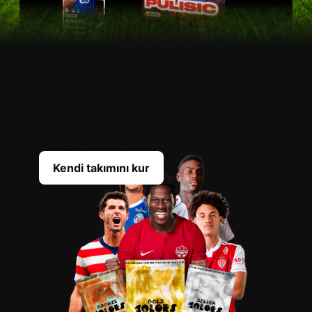
PAKETLERINI
AÇ
Takımını tamamlamak için her gün en iyi
oyuncuları keşfet
Kendi takımını kur