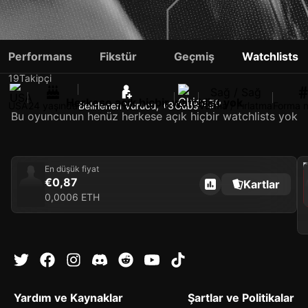
MATT SHAW
Performans
Fikstür
Geçmiş
Watchlists
19
Takipçi
Sağ / Sağ
Herkese açık hiçbir watchlist yok
USA
24 yaşında
Belirlenen Vurucu, +3
Cubs
Vurma / Fırlatma
Forma 
Bu oyuncunun henüz herkese açık hiçbir watchlists yok
202
En düşük fiyat
€0,87
Kartlar
0,0006 ETH
Yardım ve Kaynaklar
Şartlar ve Politikalar