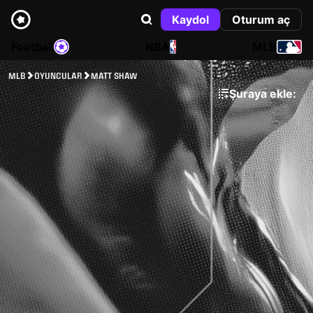
Kaydol
Oturum aç
Football
NBA
MLB
MLB
OYUNCULAR
MATT SHAW
Şuraya ekle: