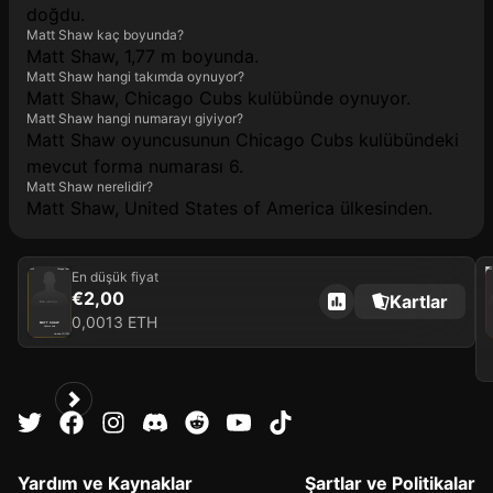
doğdu.
Matt Shaw kaç boyunda?
Matt Shaw, 1,77 m boyunda.
Matt Shaw hangi takımda oynuyor?
Matt Shaw, Chicago Cubs kulübünde oynuyor.
Matt Shaw hangi numarayı giyiyor?
Matt Shaw oyuncusunun Chicago Cubs kulübündeki
mevcut forma numarası 6.
Matt Shaw nerelidir?
Matt Shaw, United States of America ülkesinden.
2026
Chicago Cubs
202
En düşük fiyat
€2,00
Kartlar
Kart yükleniyor...
0,0013 ETH
MATT SHAW
Üçüncü kale
Limited 25/1000
Yardım ve Kaynaklar
Şartlar ve Politikalar