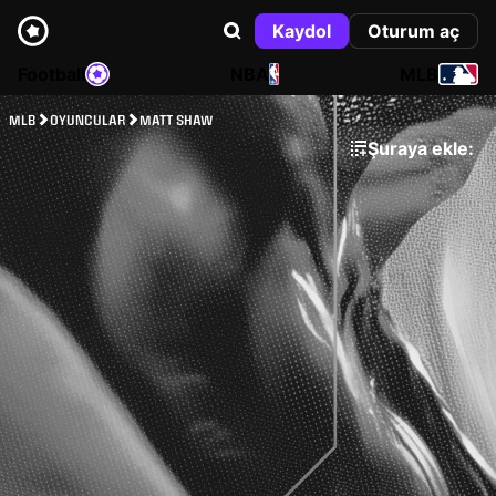
Kaydol
Oturum aç
Football
NBA
MLB
MLB
OYUNCULAR
MATT SHAW
Şuraya ekle: