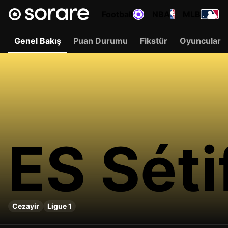
Football
NBA
MLB
Genel Bakış
Puan Durumu
Fikstür
Oyuncular
ES Séti
Cezayir
Ligue 1