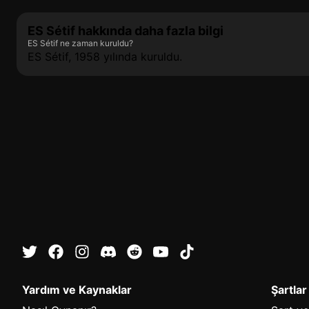
ES Sétif hakkında daha fazla bilgi
ES Sétif ne zaman kuruldu?
ES Sétif, 1958 yılında kuruldu.
Yardım ve Kaynaklar
Şartlar