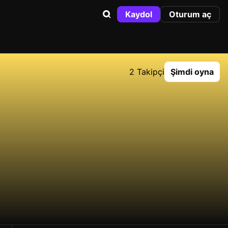
Kaydol
Oturum aç
2 Takipçi
Şimdi oyna