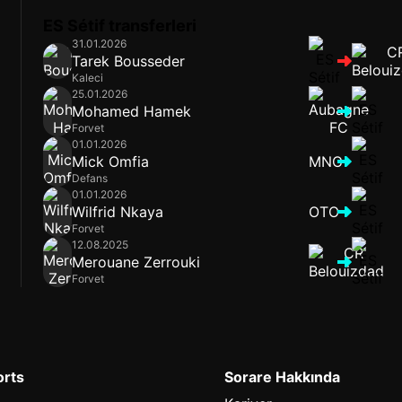
ES Sétif transferleri
31.01.2026
Tarek Bousseder
Kaleci
25.01.2026
Mohamed Hamek
Forvet
01.01.2026
Mick Omfia
MNG
Defans
01.01.2026
Wilfrid Nkaya
OTO
Forvet
12.08.2025
Merouane Zerrouki
Forvet
orts
Sorare Hakkında