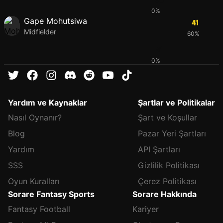
0%
Gape Mohutsiwa
41
Midfielder
60%
41
0%
Yardım ve Kaynaklar
Şartlar ve Politikalar
Nasıl Oynanır?
Şart ve Koşullar
Blog
Pazar Yeri Şartları
Yardım
API Şartları
SSS
Gizlilik Politikası
Oyun Kuralları
Çerez Politikası
Sorare Fantasy Sports
Sorare Hakkında
Fantasy Football
Kariyer