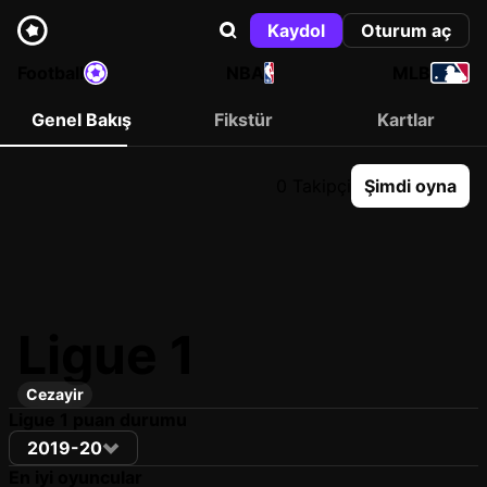
Kaydol
Oturum aç
Football
NBA
MLB
Genel Bakış
Fikstür
Kartlar
0 Takipçi
Şimdi oyna
Ligue 1
Cezayir
Ligue 1 puan durumu
2019-20
En iyi oyuncular