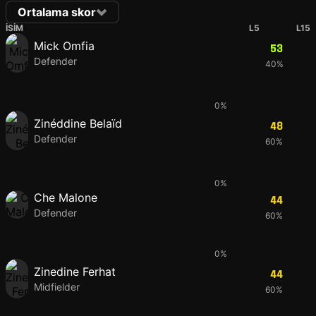
Ortalama skor
İSIM
L5
L15
Mick Omfia
53
Defender
40%
53
0%
Zinéddine Belaïd
48
Defender
60%
49
0%
Che Malone
44
Defender
60%
43
0%
Zinedine Ferhat
44
Midfielder
60%
38