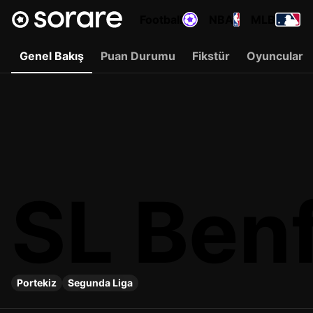
Football
NBA
MLB
Genel Bakış
Puan Durumu
Fikstür
Oyuncular
SL Benf
Portekiz
Segunda Liga