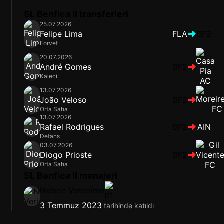
SL Benfica II transferleri
25.07.2026
Felipe Lima
FLA
BF2
Forvet
20.07.2026
André Gomes
BF2
Kaleci
13.07.2026
João Veloso
BF2
Orta Saha
13.07.2026
Rafael Rodrigues
BF2
AIN
Defans
03.07.2026
Diogo Prioste
BF2
Orta Saha
SL Benfica II menajeri
Nelson Veríssimo
3 Temmuz 2023
tarihinde katıldı