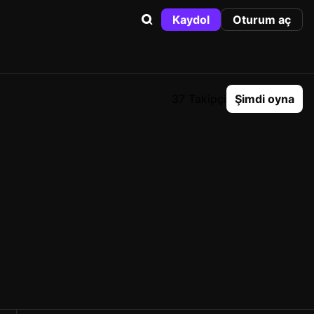
Kaydol
Oturum aç
37 Takipçi
Şimdi oyna