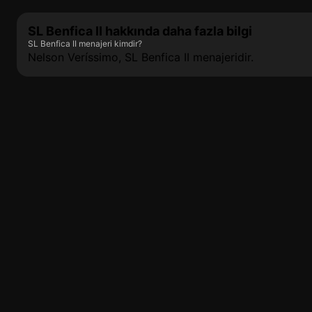
SL Benfica II hakkında daha fazla bilgi
SL Benfica II menajeri kimdir?
Nelson Veríssimo, SL Benfica II menajeridir.