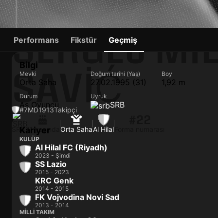
SERGEJ MIL
Performans
Fikstür
Geçmiş
Bilgi
SAVIĆ
Mevki
Doğum tarihi (Yaş)
Boy
Orta Saha
27.02.1995 (31)
1,92 m
Durum
Uyruk
As Oyuncu
SRB
#7
MD
1913
Takipçi
#22
SRB
Kariyer
31 yaşında
Orta Saha
Al Hilal
Forma numarası
KULÜP
Al Hilal FC (Riyadh)
2023 - Şimdi
SS Lazio
2015 - 2023
KRC Genk
2014 - 2015
FK Vojvodina Novi Sad
2013 - 2014
MILLI TAKIM