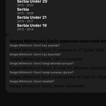
Serbia Under 20
2015 - 2020
Serbia
2015 - 2026
Serbia Under 21
2014 - 2017
Serbia Under 19
2013 - 2014
Sergej Milinković-Savić hakkında daha fazla bil
Sergej Milinković-Savić kaç yaşında?
Sergej Milinković-Savić 31 yaşında ve 27 Şubat 1995 
Sergej Milinković-Savić kaç boyunda?
Sergej Milinković-Savić, 1,92 m boyunda.
Sergej Milinković-Savić hangi takımda oynuyor?
Sergej Milinković-Savić, Al Hilal FC (Riyadh) kulübün
Sergej Milinković-Savić hangi numarayı giyiyor?
Sergej Milinković-Savić oyuncusunun Al Hilal FC (Ri
Sergej Milinković-Savić nerelidir?
Sergej Milinković-Savić, Serbia ülkesinden.