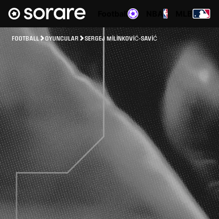
Football
NBA
MLB
FOOTBALL
OYUNCULAR
SERGEJ MILINKOVIĆ-SAVIĆ