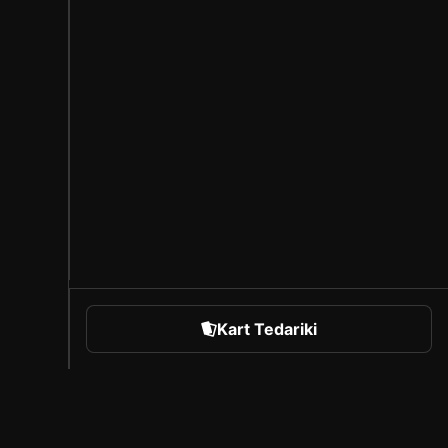
Kart Tedariki
orts
Sorare Hakkında