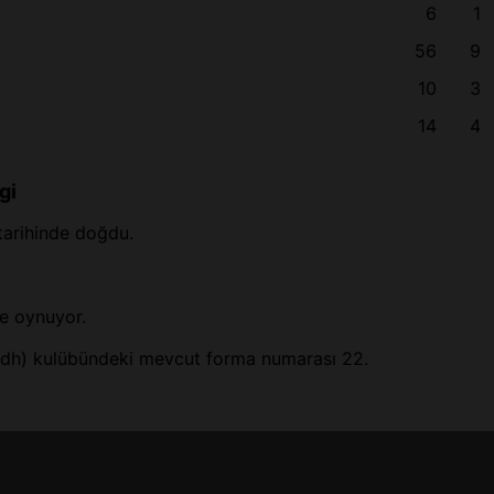
6
1
56
9
10
3
14
4
gi
tarihinde doğdu.
de oynuyor.
yadh) kulübündeki mevcut forma numarası 22.