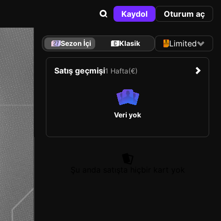
Kaydol
Oturum aç
Limited
Sezon İçi
Klasik
Satış geçmişi
1 Hafta
(€)
Veri yok
Şu anda satışta hiçbir kart yok