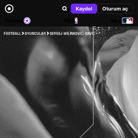
Kaydol
Oturum aç
Football
NBA
MLB
FOOTBALL
OYUNCULAR
SERGEJ MILINKOVIĆ-SAVIĆ