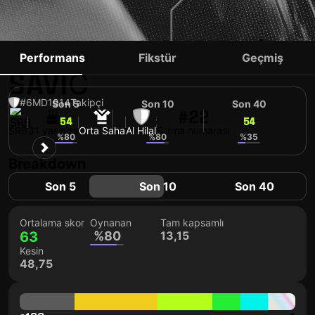
SERGEJ MILINKOVIĆ-
Performans
Fikstür
Geçmiş
SAVIĆ
#6
MD
1914
Takipçi
Son 5
Son 10
Son 40
#22
54
59
54
SRB
31 yaşında
Orta Saha
Al Hilal
Forma numarası
%80
%80
%35
Breakdown
Son 5
Son 10
Son 40
Ortalama skor
Oynanan
Tam kapsamlı
63
%80
13,15
Kesin
48,75