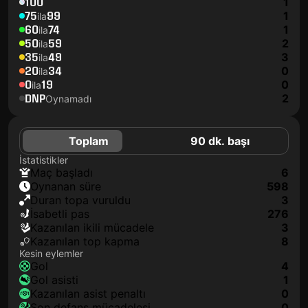
100
1
75
99
1
ila
60
74
1
ila
50
59
2
ila
35
49
3
ila
20
34
0
ila
0
19
0
ila
DNP
2
Oynamadı
Toplam
90 dk. başı
İstatistikler
maç başladı
6
oynanan süre
598
duran topa vuruldu
3
isabetli pas
276
kazanılan ikili mücadele
3
kazanılan top kapma
8
Kesin eylemler
gol
4
gol asisti
1
kazanılan asist penaltı
0
son defans mücadelesi
0