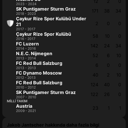
12
2
0
2023 - 2024
SK Puntigamer Sturm Graz
171
38
34
2018 - 2023
Çaykur Rize Spor Kulübü Under
2
0
0
21
2017 - 2017
Çaykur Rize Spor Kulübü
58
10
0
2016 - 2017
FC Luzern
142
24
34
2014 - 2016
N.E.C. Nijmegen
52
6
10
2013 - 2014
FC Red Bull Salzburg
6
0
0
2013 - 2013
FC Dynamo Moscow
40
2
10
2012 - 2013
FC Red Bull Salzburg
124
40
0
2010 - 2012
SK Puntigamer Sturm Graz
122
26
0
2007 - 2010
MILLI TAKIM
Austria
23
1
1
2009 - 2021
Jakob Jantscher hakkında daha fazla bilgi