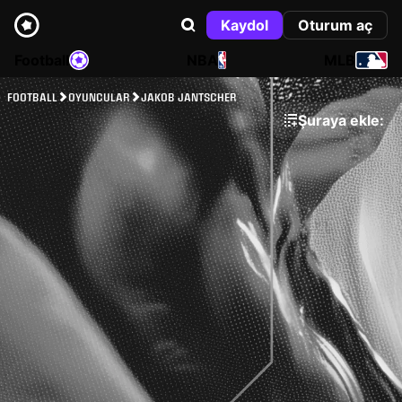
Kaydol
Oturum aç
Football
NBA
MLB
FOOTBALL
OYUNCULAR
JAKOB JANTSCHER
Şuraya ekle: