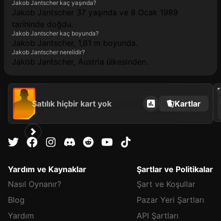
Jakob Jantscher kaç yaşında?
Jakob Jantscher 37 yaşında ve 8 Ocak 1989
tarihinde doğdu.
Jakob Jantscher kaç boyunda?
Jakob Jantscher, 1,81 m boyunda.
Jakob Jantscher nerelidir?
Jakob Jantscher, Austria ülkesinden.
2021
Satılık hiçbir kart yok
Kartlar
Yardım ve Kaynaklar
Şartlar ve Politikalar
Nasıl Oynanır?
Şart ve Koşullar
Blog
Pazar Yeri Şartları
Yardım
API Şartları