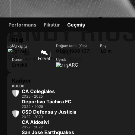
ANDY RIO
Performans
Fikstür
Geçmiş
Bilgi
Mevki
Doğum tarihi (Yaş)
Boy
53
Takipçi
Forvet
01.08.1989 (37)
1,8 m
#0
ARG
37 yaşında
Forvet
Forma numarası
Durum
Uyruk
Emekli
ARG
Kariyer
KULÜP
CA Colegiales
2025 - 2025
Deportivo Táchira FC
2024 - 2025
CSD Defensa y Justicia
2022 - 2023
CA Aldosivi
2022 - 2022
San Jose Earthquakes