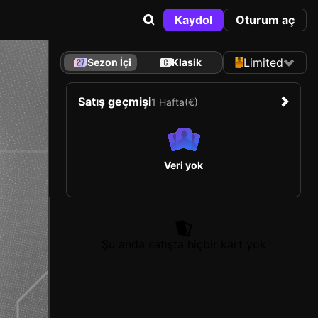
Kaydol
Oturum aç
Limited
Sezon İçi
Klasik
Satış geçmişi
1 Hafta
(€)
Veri yok
Şu anda satışta hiçbir kart yok