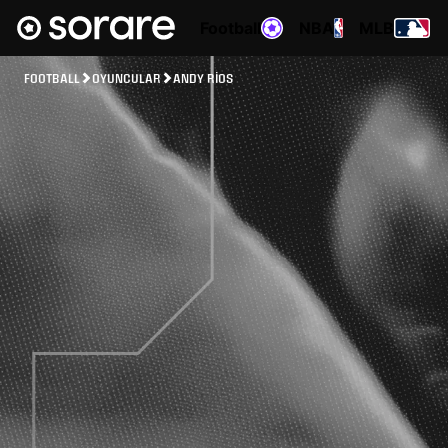
Football
NBA
MLB
FOOTBALL
OYUNCULAR
ANDY RIOS