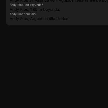
Andy Rios 37 yaşında ve 1 Ağustos 1989 tarihinde do
Andy Rios kaç boyunda?
Andy Rios, 1,80 m boyunda.
Andy Rios nerelidir?
Andy Rios, Argentina ülkesinden.