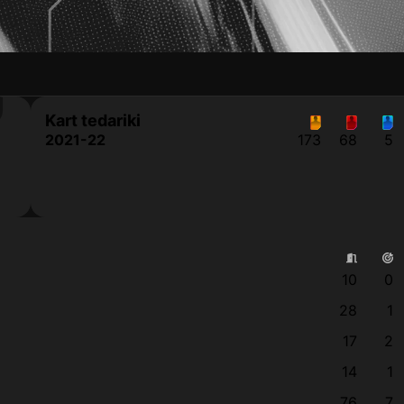
S
Kart tedariki
2021-22
173
68
5
10
0
28
1
17
2
14
1
76
7