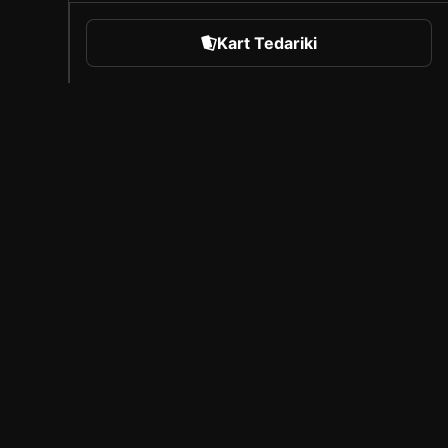
Kart Tedariki
orts
Sorare Hakkında
Kariyer
Oluşturucu Programı
Arkadaşlarını davet et
iyasası
Basın
sı
Kapsam
ası
Lisanslı Ortaklar
Yasal Uyarı