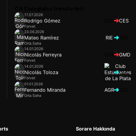
CA Colegiales transferleri
17.07.2026
Rodrigo Gómez
COL
CES
Forvet
23.06.2026
Mateo Ramírez
RIE
COL
Orta Saha
14.01.2026
Nicolás Ferreyra
COL
GMD
Forvet
14.01.2026
Nicolás Toloza
COL
Forvet
01.01.2026
Fernando Miranda
AGR
COL
Orta Saha
orts
Sorare Hakkında