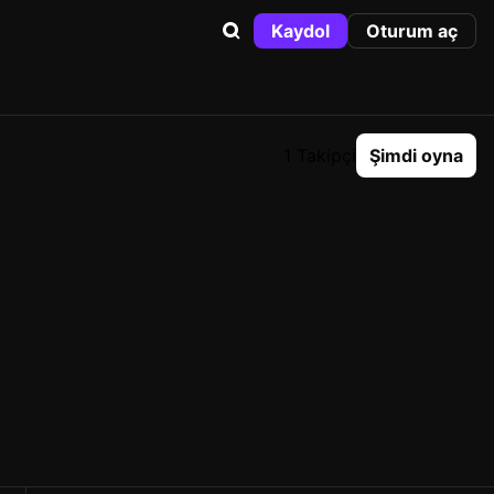
Kaydol
Oturum aç
1 Takipçi
Şimdi oyna