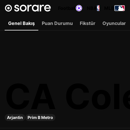
Football
NBA
MLB
Genel Bakış
Puan Durumu
Fikstür
Oyuncular
CA Col
Arjantin
Prim B Metro