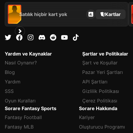
Satılık hiçbir kart yok
Kartlar
Yardım ve Kaynaklar
Şartlar ve Politikalar
Nasıl Oynanır?
Şart ve Koşullar
Blog
Pazar Yeri Şartları
Yardım
API Şartları
SSS
Gizlilik Politikası
Oyun Kuralları
Çerez Politikası
Sorare Fantasy Sports
Sorare Hakkında
Fantasy Football
Kariyer
Fantasy MLB
Oluşturucu Programı