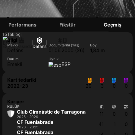
ÁLVARO GARCÍA
Performans
Fikstür
Geçmiş
15
Takipçi
#0
Bilgi
Mevki
Doğum tarihi (Yaş)
Boy
ESP
26 yaşında
Defans
Forma numarası
Defans
01.06.2000 (26)
1,84 m
Durum
Uyruk
Emekli
ESP
Kart tedariki
2022-23
29
3
0
0
Kariyer
KULÜP
Club Gimnàstic de Tarragona
11
0
0
2025 - 2026
CF Fuenlabrada
41
1
0
2023 - 2025
CF Fuenlabrada
14
1
0