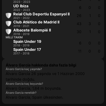
2023 - 2023
UD Ibiza
6
0
0
2022 - 2023
Reial Club Deportiu Espanyol II
26
1
0
2021 - 2022
Club Atlético de Madrid II
43
3
0
2019 - 2021
Albacete Balompié II
30
1
0
2018 - 2019
MILLI TAKIM
Spain Under 19
6
0
0
2018 - 2019
Spain Under 17
11
0
0
2017 - 2018
Álvaro García hakkında daha fazla bilgi
Álvaro García kaç yaşında?
Álvaro García 26 yaşında ve 1 Haziran 2000
tarihinde doğdu.
Álvaro García kaç boyunda?
Álvaro García, 1,84 m boyunda.
Álvaro García nerelidir?
Álvaro García, Spain ülkesinden.