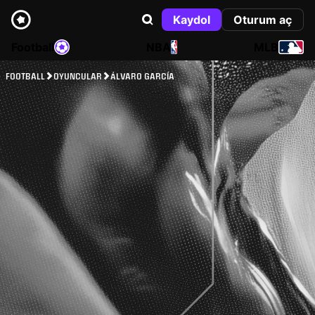
Kaydol
Oturum aç
Football
NBA
MLB
FOOTBALL
OYUNCULAR
ÁLVARO GARCÍA