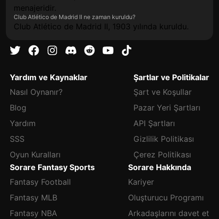
menajeridir.
Club Atlético de Madrid II ne zaman kuruldu?
Club Atlético de Madrid II, 1903 yılında kuruldu.
Yardım ve Kaynaklar
Şartlar ve Politikalar
Nasıl Oynanır?
Şart ve Koşullar
Blog
Pazar Yeri Şartları
Yardım
API Şartları
SSS
Gizlilik Politikası
Oyun Kuralları
Çerez Politikası
Sorare Fantasy Sports
Sorare Hakkında
Fantasy Football
Kariyer
Fantasy MLB
Oluşturucu Programı
Fantasy NBA
Arkadaşlarını davet et