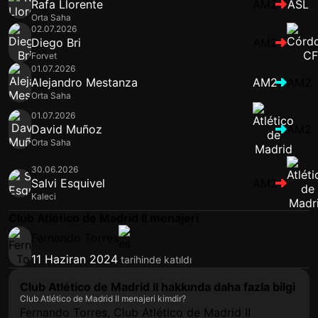
Rafa Llorente
AM2
ASL
Orta Saha
02.07.2026
Diego Bri
AM2
Forvet
01.07.2026
Alejandro Mestanza
AM2
AM2
Orta Saha
01.07.2026
David Muñoz
AM2
Orta Saha
30.06.2026
Salvi Esquivel
AM2
Kaleci
Club Atlético de Madrid II menajeri
Fernando Torres
11 Haziran 2024
tarihinde katıldı
Club Atlético de Madrid II hakkında daha fazla bilgi
Club Atlético de Madrid II menajeri kimdir?
Fernando Torres, Club Atlético de Madrid II