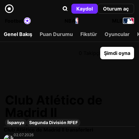
Kaydol
Oturum aç
Football
NBA
MLB
Genel Bakış
Puan Durumu
Fikstür
Oyuncular
0 Takipçi
Şimdi oyna
Club Atlético de
Madrid II
İspanya
Segunda División RFEF
Club Atlético de Madrid II transferleri
02.07.2026