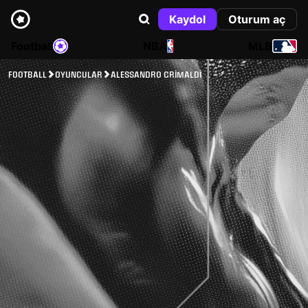
Kaydol
Oturum aç
Football
NBA
MLB
FOOTBALL
OYUNCULAR
ALESSANDRO CRIMALDI