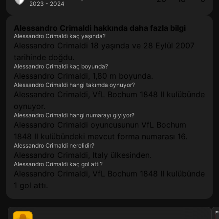
2023 - 2024
Alessandro Crimaldi hakkında daha fazla bilgi
Alessandro Crimaldi kaç yaşında?
Alessandro Crimaldi 18 yaşında ve 28 Eylül 2007
tarihinde doğdu.
Alessandro Crimaldi kaç boyunda?
Alessandro Crimaldi, 1,80 m boyunda.
Alessandro Crimaldi hangi takımda oynuyor?
Alessandro Crimaldi, VfL Bochum 1848 II kulübünde
oynuyor.
Alessandro Crimaldi hangi numarayı giyiyor?
Alessandro Crimaldi oyuncusunun VfL Bochum
1848 II kulübündeki mevcut forma numarası 16.
Alessandro Crimaldi nerelidir?
Alessandro Crimaldi, Italy ülkesinden.
Alessandro Crimaldi kaç gol attı?
Alessandro Crimaldi, VfL Bochum 1848 II kulübünde
1 gol attı.
202