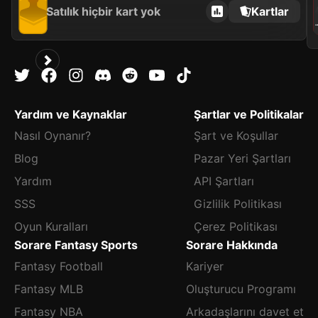
Satılık hiçbir kart yok
Kartlar
AL
Yardım ve Kaynaklar
Şartlar ve Politikalar
Nasıl Oynanır?
Şart ve Koşullar
Blog
Pazar Yeri Şartları
Yardım
API Şartları
SSS
Gizlilik Politikası
Oyun Kuralları
Çerez Politikası
Sorare Fantasy Sports
Sorare Hakkında
Fantasy Football
Kariyer
Fantasy MLB
Oluşturucu Programı
Fantasy NBA
Arkadaşlarını davet et