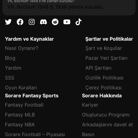
VfL Bochum 1848 II ne zaman kuruldu?
VfL Bochum 1848 II, 1938 yılında kuruldu.
Yardım ve Kaynaklar
Şartlar ve Politikalar
Nasıl Oynanır?
Şart ve Koşullar
Blog
Pazar Yeri Şartları
Yardım
API Şartları
SSS
Gizlilik Politikası
Oyun Kuralları
Çerez Politikası
Sorare Fantasy Sports
Sorare Hakkında
Fantasy Football
Kariyer
Fantasy MLB
Oluşturucu Programı
Fantasy NBA
Arkadaşlarını davet et
Sorare Football – Piyasası
Basın