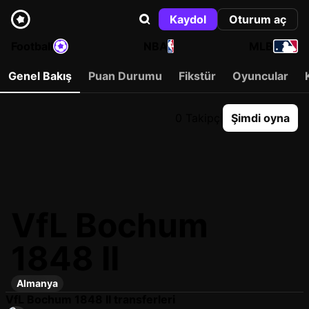
Kaydol
Oturum aç
Football
NBA
MLB
Genel Bakış
Puan Durumu
Fikstür
Oyuncular
0 Takipçi
Şimdi oyna
VfL Bochum
1848 II
Almanya
VfL Bochum 1848 II transferleri