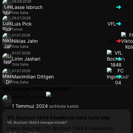
06.08.2026
Lasse Isbruch
VFL
Orta Saha
29.07.2026
Luis Pick
VFL
VFL
Forvet
01.07.2026
Niklas Jahn
VFL
Orta Saha
01.07.2026
Lirim Jashari
VFL
Orta Saha
01.07.2026
Maximilian Dittgen
VFL
Orta Saha
VfL Bochum 1848 II menajeri
Heiko Butscher
1 Temmuz 2024
tarihinde katıldı
VfL Bochum 1848 II hakkında daha fazla bilgi
VfL Bochum 1848 II menajeri kimdir?
Heiko Butscher, VfL Bochum 1848 II menajeridir.