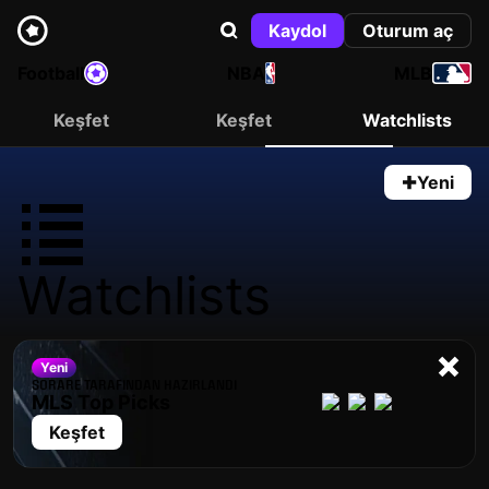
Kaydol
Oturum aç
Football
NBA
MLB
Keşfet
Keşfet
Watchlists
Yeni
Watchlists
Yeni
SORARE TARAFINDAN HAZIRLANDI
MLS Top Picks
Keşfet