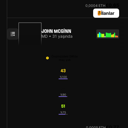
€0,65
0,0004 ETH
İlanlar
JOHN MCGINN
MD • 31 yaşında
Önümüzdeki GW'da
maç yok
43
%100
54
%90
51
%75
€0,77
0,0005 ETH