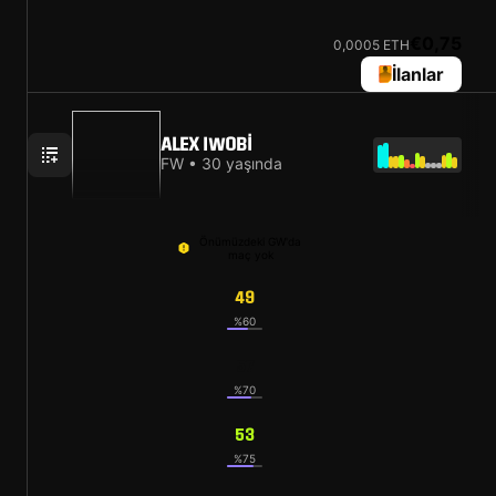
€0,75
0,0005 ETH
İlanlar
ALEX IWOBI
FW • 30 yaşında
Önümüzdeki GW'da
maç yok
49
%60
57
%70
53
%75