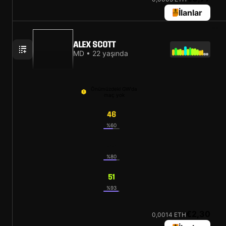
İlanlar
ALEX SCOTT
MD • 22 yaşında
Önümüzdeki GW'da
maç yok
46
%60
55
%80
51
%93
€2,30
0,0014 ETH