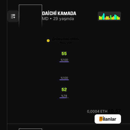
DAICHI KAMADA
MD • 29 yaşında
Önümüzdeki GW'da
maç yok
55
%100
51
%100
52
%78
€0,57
0,0004 ETH
İlanlar