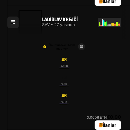
İlanlar
LADISLAV KREJČÍ
SAV • 27 yaşında
Önümüzdeki GW'da
maç yok
48
%100
55
%70
46
%83
€0,90
0,0006 ETH
İlanlar