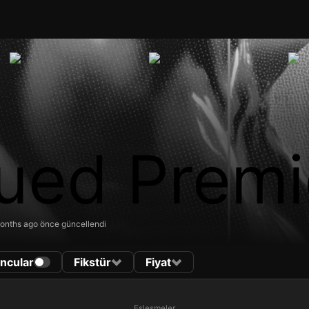
ued Premi
onths ago önce güncellendi
ncular
Fikstür
Fiyat
Eşleşmeler