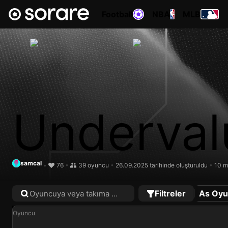
Football
NBA
MLB
Underval
e
samcal
•
76
•
39 oyuncu
•
26.09.2025 tarihinde oluşturuldu
•
10 m
Filtreler
As Oyu
Oyuncu