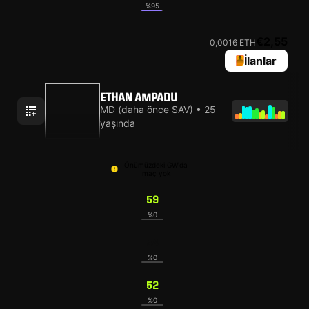
%95
€2,55
0,0016 ETH
İlanlar
ETHAN AMPADU
MD (daha önce SAV) • 25
yaşında
Önümüzdeki GW'da
maç yok
59
%0
54
%0
52
%0