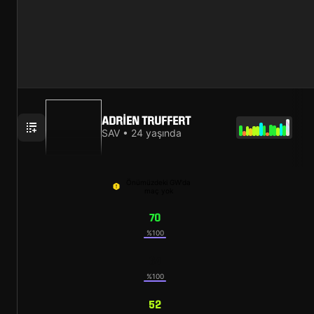
ADRIEN TRUFFERT
SAV • 24 yaşında
Önümüzdeki GW'da
maç yok
70
%100
64
%100
52