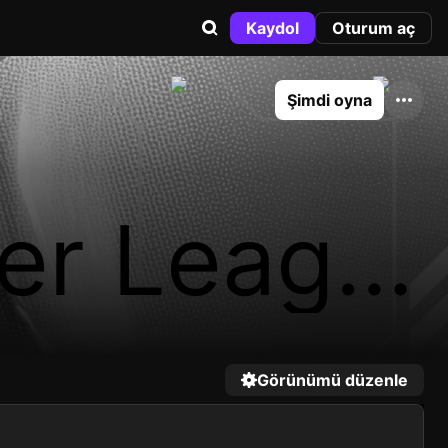
Kaydol
Oturum aç
Şimdi oyna
er Leagu
Görünümü düzenle