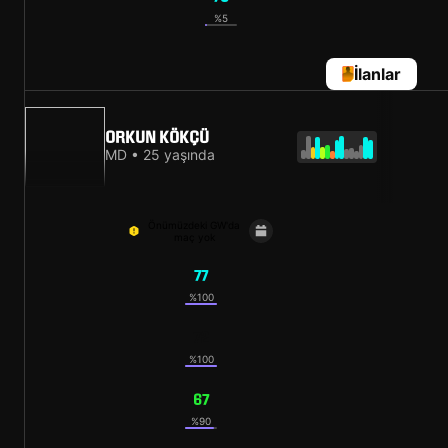
%5
İlanlar
ORKUN KÖKÇÜ
MD • 25 yaşında
Önümüzdeki GW'da
maç yok
77
%100
72
%100
67
%90