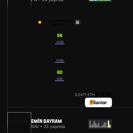
Önümüzdeki GW'da
maç yok
56
%100
65
%100
60
%95
€76,56
0,0471 ETH
İlanlar
EMIN BAYRAM
SAV • 23 yaşında