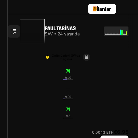
İlanlar
PAUL TABINAS
SAV • 24 yaşında
Önümüzdeki GW'da
maç yok
74
%40
74
%20
74
%5
€6,95
0,0043 ETH