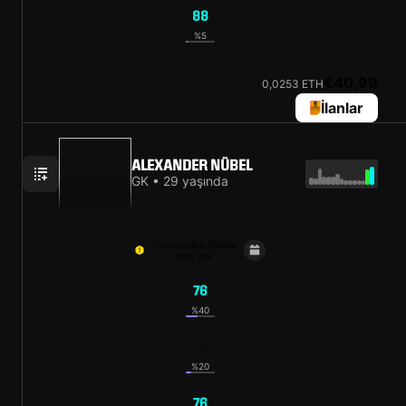
88
%5
€40,99
0,0253 ETH
İlanlar
ALEXANDER NÜBEL
GK • 29 yaşında
Önümüzdeki GW'da
maç yok
76
%40
76
%20
76