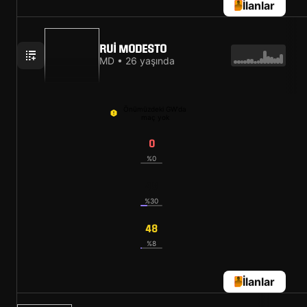
İlanlar
RUI MODESTO
MD • 26 yaşında
Önümüzdeki GW'da
maç yok
0
%0
48
%30
48
%8
İlanlar