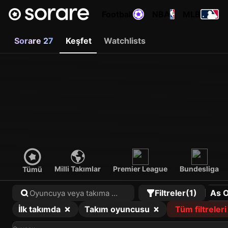
Football
NBA
MLB
Sorare 27
Keşfet
Watchlists
Milli Takımlar
Premier League
Bundesliga
Tümü
Filtreler
(1)
As 
İlk takımda
Takım oyuncusu
Tüm filtreleri