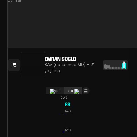
Oyuncu
EMRAN SOGLO
SAV (daha önce MD) • 21
yaşında
HTB
STU
GW3
88
%40
88
%20