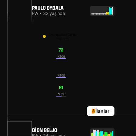
PAULO DYBALA
FW • 32 yaşında
Önümüzdeki GW'da
maç yok
73
%100
70
%100
61
%55
İlanlar
DION BELJO
FW • 24 yaşında