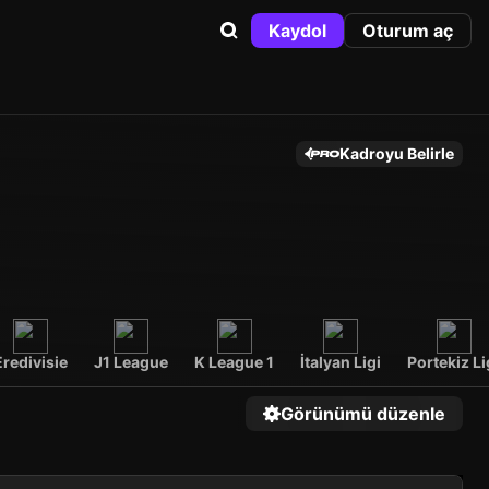
Kaydol
Oturum aç
Kadroyu Belirle
Eredivisie
J1 League
K League 1
İtalyan Ligi
Portekiz Li
Görünümü düzenle