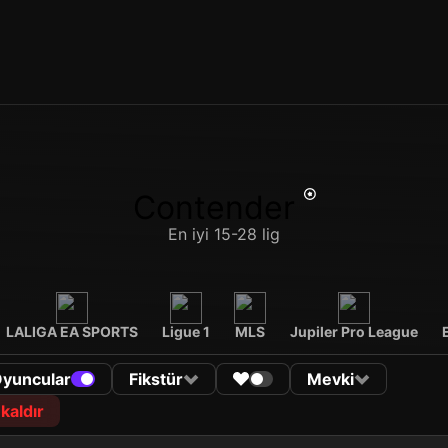
Contender
En iyi 15-28 lig
LALIGA EA SPORTS
Ligue 1
MLS
Jupiler Pro League
Oyuncular
Fikstür
Mevki
 kaldır