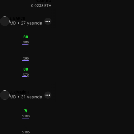
€39,50
0,0238 ETH
E. BARCO
MD • 27 yaşında
68
%80
70
%90
68
%70
J. KIMMICH
MD • 31 yaşında
71
%100
71
%100