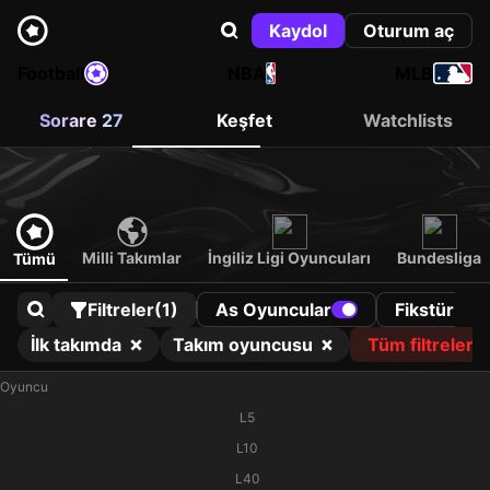
Kaydol
Oturum aç
Football
NBA
MLB
Sorare 27
Keşfet
Watchlists
Milli Takımlar
İngiliz Ligi Oyuncuları
Bundesliga
Tümü
Filtreler
(1)
As Oyuncular
Fikstür
İlk takımda
Takım oyuncusu
Tüm filtreleri 
Oyuncu
L5
L10
L40