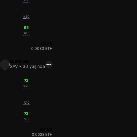
%80
68
%50
68
%15
€5,48
0,0033 ETH
M. STOLNIK
SAV • 30 yaşında
73
%20
73
%10
73
%3
€4,50
0,0028 ETH