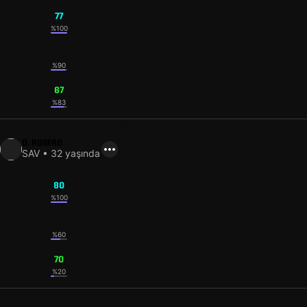
77
%100
76
%90
67
%83
D. ROSERO
SAV • 32 yaşında
80
%100
70
%60
70
%20