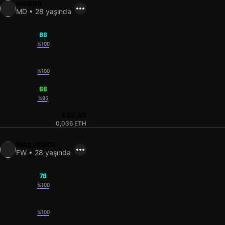
EVANDER
MD • 28 yaşında
86
%100
83
%100
66
%85
€59,68
0,036 ETH
IÑIGO VICENTE
FW • 28 yaşında
78
%100
76
%100