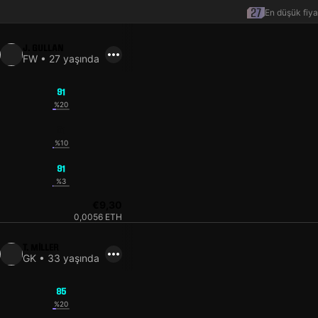
En düşük fiya
J. GULLAN
FW • 27 yaşında
91
%20
91
%10
91
%3
€9,30
0,0056 ETH
T. MILLER
GK • 33 yaşında
85
%20