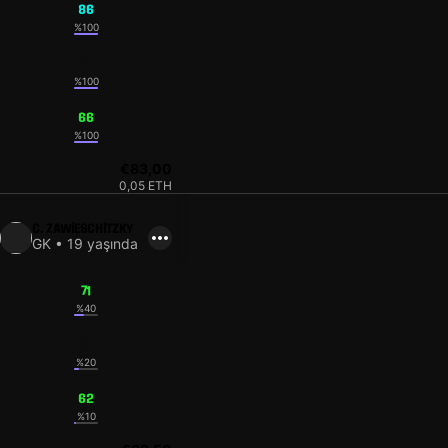
86
%100
78
%100
66
%100
€83,00
0,05 ETH
C. ZAWIESCHITZKY
GK • 19 yaşında
71
%40
62
%20
62
%10