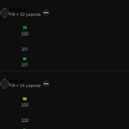
P. DYBALA
FW • 32 yaşında
73
%100
70
%50
61
%55
D. BELJO
FW • 24 yaşında
59
%100
63
%100