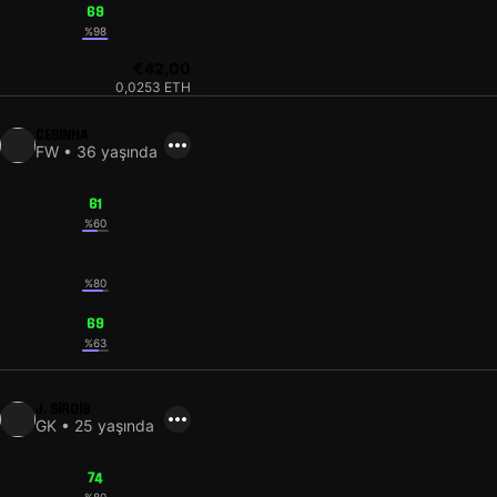
69
%98
€42,00
0,0253 ETH
CESINHA
FW • 36 yaşında
61
%60
77
%80
69
%63
J. SIROIS
GK • 25 yaşında
74