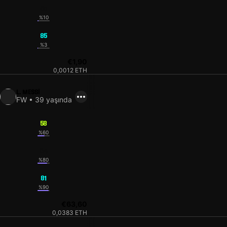
85
%10
85
%3
€1,90
0,0012 ETH
L. MESSI
FW • 39 yaşında
58
%60
84
%80
81
%90
€63,60
0,0383 ETH