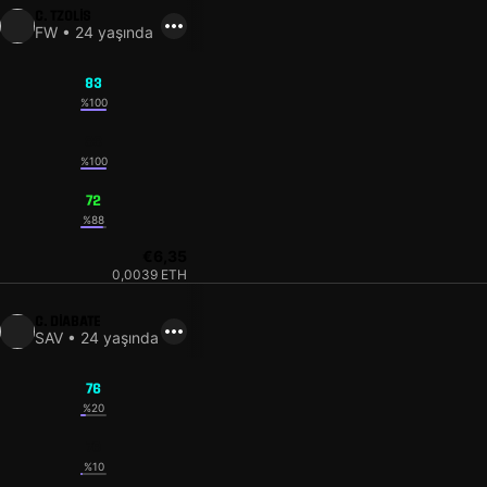
C. TZOLIS
FW • 24 yaşında
83
%100
83
%100
72
%88
€6,35
0,0039 ETH
C. DIABATE
SAV • 24 yaşında
76
%20
76
%10