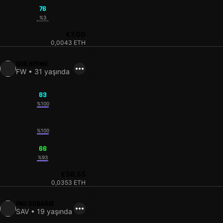
76
%3
€7,00
0,0043 ETH
GUILHERME
FW • 31 yaşında
83
%100
70
%100
66
%93
€58,55
0,0353 ETH
PAU CUBARSÍ
SAV • 19 yaşında