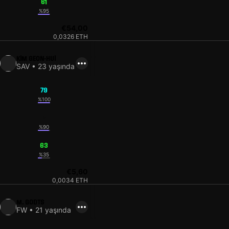
61
%95
€54,00
0,0326 ETH
KIM GEON-HUI
SAV • 23 yaşında
79
%100
72
%90
63
%35
€5,60
0,0034 ETH
M. GODTS
FW • 21 yaşında