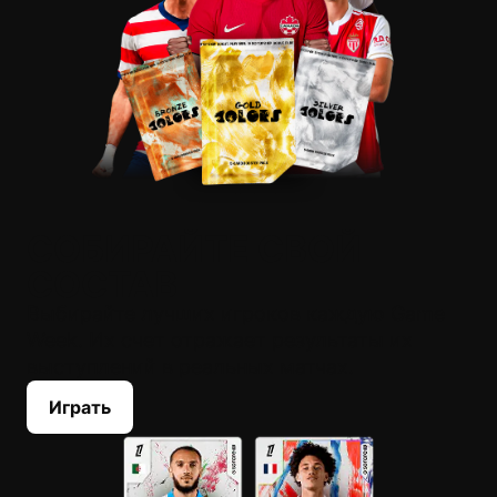
СОБИРАЙТЕ СВОЙ
СОСТАВ
Выбирайте лучших игроков каждую Game
Week. Их счет отражает результаты их
выступлений в реальных матчах.
Играть