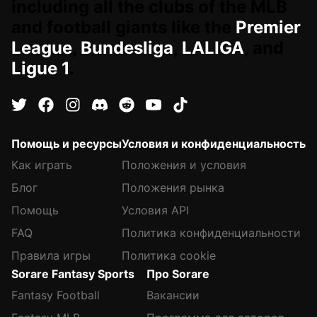
including all the clubs of the MLB
and football giants like the
Premier
League
,
Bundesliga
,
LALIGA
, and
Ligue 1
.
Помощь и ресурсы
Условия и конфиденциальность
Как играть
Положения и условия
Блог
Положения рынка
Помощь
Условия API
FAQ
Политика конфиденциальности
Правила игры
Политика cookie
Sorare Fantasy Sports
Про Sorare
Fantasy Football
Вакансии