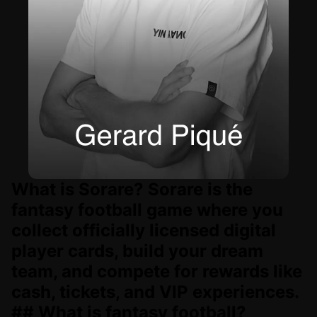
What is Sorare? Sorare is the
fantasy football game where you
collect officially licensed digital
player cards, build your dream
team, and compete for rewards like
cash, tickets, and VIP experiences.
## What is fantasy football?