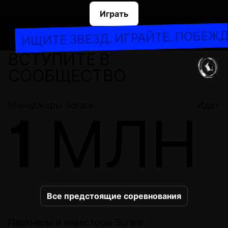
Играть
ИЩИТЕ ЗВЕЗД. ИГРАЙТЕ. ПОБЕЖ
ВСТУПИТЕ В
СООБЩЕСТВО
Менеджеры Sorare
Идет
1 МЛН
Все предстоящие соревнования
Партнеры и инвесторы Sorare