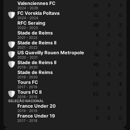
Valenciennes FC
35
3
1
2024 - 2026
FC Vorskla Poltava
12
0
0
2024 - 2024
RFC Seraing
39
2
2
2022 - 2023
Stade de Reims
8
0
0
2021 - 2022
Stade de Reims II
7
0
0
2021 - 2022
US Quevilly Rouen Metropole
16
0
0
2020 - 2021
Stade de Reims II
40
1
0
2019 - 2020
Stade de Reims
6
0
0
2019 - 2020
Tours FC
52
0
4
2017 - 2019
Tours FC II
52
0
0
2016 - 2019
SELEÇÃO NACIONAL
France Under 20
2
0
1
2019 - 2019
France Under 19
8
0
0
2017 - 2018