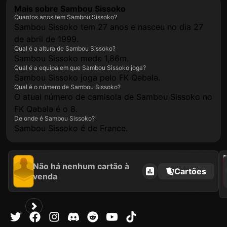
Mais sobre Sambou Sissoko
Quantos anos tem Sambou Sissoko?
Sambou Sissoko tem 27 anos e nasceu no dia 27
de abril de 1999.
Qual é a altura de Sambou Sissoko?
Sambou Sissoko mede 1,86m.
Qual é a equipa em que Sambou Sissoko joga?
Sambou Sissoko joga pelo FK Qəbələ.
Qual é o número de Sambou Sissoko?
O atual número de camisola de Sambou Sissoko no
FK Qəbələ é o 8.
De onde é Sambou Sissoko?
Sambou Sissoko é de France.
2021
Não há nenhum cartão à
Cartões
venda