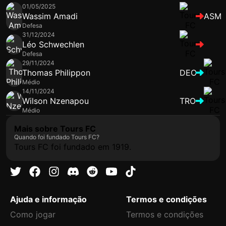
01/05/2025
Wassim Amadi
ASM
Defesa
31/12/2024
Léo Schwechlen
Defesa
29/11/2024
Thomas Philippon
DEO
Médio
14/11/2024
Wilson Nzenapou
TRO
Médio
Mais sobre Tours FC
Quando foi fundado Tours FC?
Tours FC foi fundado em 1919.
Ajuda e informação
Termos e condições
Como jogar
Termos e condições