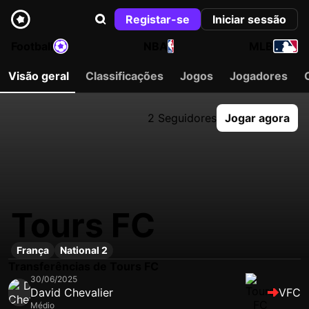
Registar-se
Iniciar sessão
Football
NBA
MLB
Visão geral
Classificações
Jogos
Jogadores
2 Seguidores
Jogar agora
Tours FC
França
National 2
Transferências de Tours FC
30/06/2025
David Chevalier
VFC
Médio