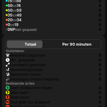
75
99
0
tot
60
74
0
tot
50
59
0
tot
35
49
0
tot
20
34
0
tot
0
19
0
tot
DNP
0
Niet gespeeld
Totaal
Per 90 minuten
Statistieken
wedstrijd begonnen
0
min. gespeeld
0
Standaard genomen
0
nauwkeurige pass
0
gewonnen tackle
0
geslaagde onderschepping
0
Beslissende acties
geen doelpunten tegen
0
gele kaart
0
rode kaart
0
fout leidt tot doelpunt
0
penalty veroorzaakt
0