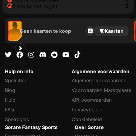
3 doelpunten tegen
0
Geen kaarten te koop
Kaarten
Hulp en info
Algemene voorwaarden
Speluitleg
Algemene voorwaarden
Blog
Voorwaarden Marktplaats
Hulp
API-voorwaarden
FAQ
Privacybeleid
Spelregels
Cookiebeleid
Sorare Fantasy Sports
Over Sorare