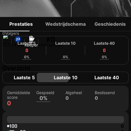
ZACH BALFOUR
Prestaties
Wedstrijdschema
Geschiedenis
0
Volgers
#0
Laatste 5
Laatste 10
Laatste 40
SCO
19 jaar
Keeper
Shirtnummer
0
0
0
0%
0%
0%
Overzicht
Laatste 5
Laatste 10
Laatste 40
Gemiddelde
Gespeeld
Algeheel
Beslissend
score
0%
0
0
0
100
0