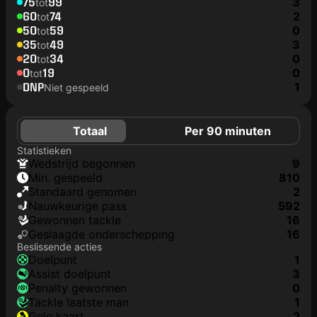
75
99
3
tot
60
74
2
tot
50
59
0
tot
35
49
3
tot
20
34
0
tot
0
19
0
tot
DNP
1
Niet gespeeld
Totaal
Per 90 minuten
Statistieken
wedstrijd begonnen
9
min. gespeeld
810
Standaard genomen
2
nauwkeurige pass
592
gewonnen tackle
16
geslaagde onderschepping
16
Beslissende acties
doelpunt
1
assist doelpunt
3
penalty gewonnen
0
tackle laatste man
1
gele kaart
2