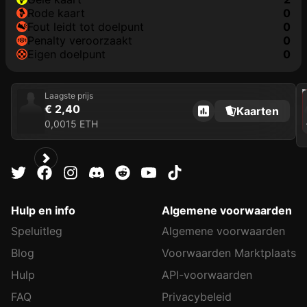
rode kaart
0
fout leidt tot doelpunt
0
penalty veroorzaakt
0
eigen doelpunt
0
202
Laagste prijs
€ 2,40
Kaarten
0,0015 ETH
Hulp en info
Algemene voorwaarden
Speluitleg
Algemene voorwaarden
Blog
Voorwaarden Marktplaats
Hulp
API-voorwaarden
FAQ
Privacybeleid