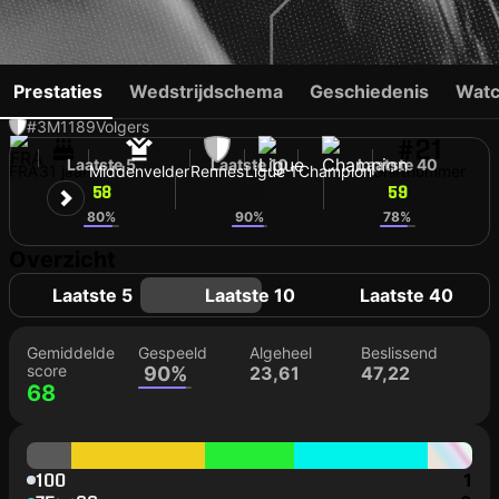
VALENTIN RONGIER
Prestaties
Wedstrijdschema
Geschiedenis
Watc
#3
M
1189
Volgers
#21
Laatste 5
Laatste 10
Laatste 40
FRA
31 jaar
Middenvelder
Rennes
Ligue 1
Champion
Shirtnummer
58
68
59
80%
90%
78%
Overzicht
Laatste 5
Laatste 10
Laatste 40
Gemiddelde
Gespeeld
Algeheel
Beslissend
score
90%
23,61
47,22
68
100
1