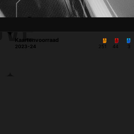
UVÉ
Kaartenvoorraad
2023-24
251
44
3