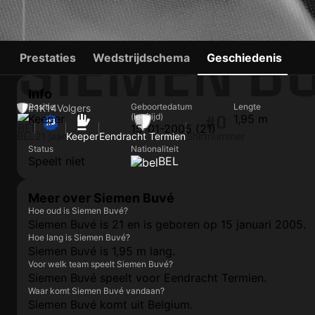
SIEMEN B
Prestaties
Wedstrijdschema
Geschiedenis
Info
Positie
Geboortedatum
Lengte
#1
K
14
Volgers
(leeftijd)
Keeper
1,95 m
#0
15-01-2005 (21)
BEL
21 jaar
Keeper
Eendracht Termien
Shirtnummer
Status
Nationaliteit
Speelt niet
BEL
Meer over Siemen Buvé
Hoe oud is Siemen Buvé?
Siemen Buvé is 21 en is geboren op 15 januari 2005.
Hoe lang is Siemen Buvé?
Siemen Buvé is 1,95 m lang.
Voor welk team speelt Siemen Buvé?
Siemen Buvé speelt voor Eendracht Termien.
Waar komt Siemen Buvé vandaan?
Siemen Buvé komt uit Belgium.