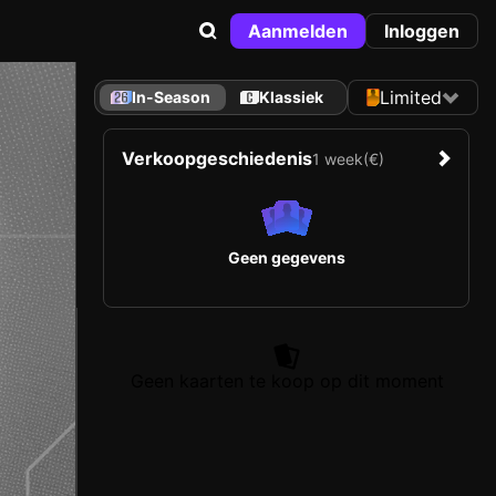
Aanmelden
Inloggen
Limited
In-Season
Klassiek
Verkoopgeschiedenis
1 week
(€)
Geen gegevens
Geen kaarten te koop op dit moment