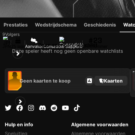
SHINGO OMORI
Prestaties
Wedstrijdschema
Geschiedenis
Watc
9
Volgers
#23
Geen openbare watchlist
JPN
25 jaar
Aanvaller
Consadole Sapporo
Shirtnummer
Deze speler heeft nog geen openbare watchlists
202
Geen kaarten te koop
Kaarten
Hulp en info
Algemene voorwaarden
Speluitleg
Algemene voorwaarden