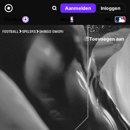
Aanmelden
Inloggen
Football
NBA
MLB
FOOTBALL
SPELERS
SHINGO OMORI
Toevoegen aan