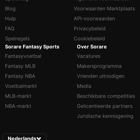
Blog
Voorwaarden Marktplaats
Hulp
API-voorwaarden
FAQ
Privacybeleid
Spelregels
Cookiebeleid
Sorare Fantasy Sports
Over Sorare
Fantasyvoetbal
Vacatures
Fantasy MLB
Makersprogramma
Fantasy NBA
Vrienden uitnodigen
Voetbalmarkt
Media
MLB-markt
Beschikbare competities
NBA-markt
Gelicentieerde partners
Juridische kennisgeving
Nederlands