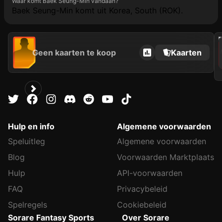
Waar komt Baek Seung-Min vandaan?
Baek Seung-Min komt uit Korea, South (ROK).
202
Geen kaarten te koop
Kaarten
Hulp en info
Algemene voorwaarden
Speluitleg
Algemene voorwaarden
Blog
Voorwaarden Marktplaats
Hulp
API-voorwaarden
FAQ
Privacybeleid
Spelregels
Cookiebeleid
Sorare Fantasy Sports
Over Sorare