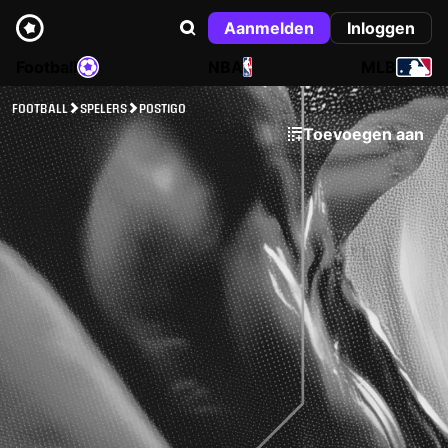
Aanmelden
Inloggen
Football
NBA
MLB
FOOTBALL
SPELERS
POSTIGO
Toevoegen aan