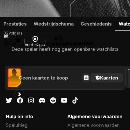
POSTIGO
Prestaties
Wedstrijdschema
Geschiedenis
Watc
32
Volgers
#0
Geen openbare watchlist
ESP
37 jaar
Verdediger
Shirtnummer
Deze speler heeft nog geen openbare watchlists
2021
Geen kaarten te koop
Kaarten
Hulp en info
Algemene voorwaarden
Speluitleg
Algemene voorwaarden