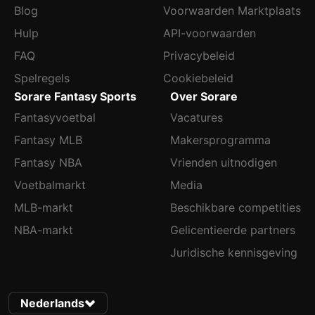
Blog
Voorwaarden Marktplaats
Hulp
API-voorwaarden
FAQ
Privacybeleid
Spelregels
Cookiebeleid
Sorare Fantasy Sports
Over Sorare
Fantasyvoetbal
Vacatures
Fantasy MLB
Makersprogramma
Fantasy NBA
Vrienden uitnodigen
Voetbalmarkt
Media
MLB-markt
Beschikbare competities
NBA-markt
Gelicentieerde partners
Juridische kennisgeving
Nederlands