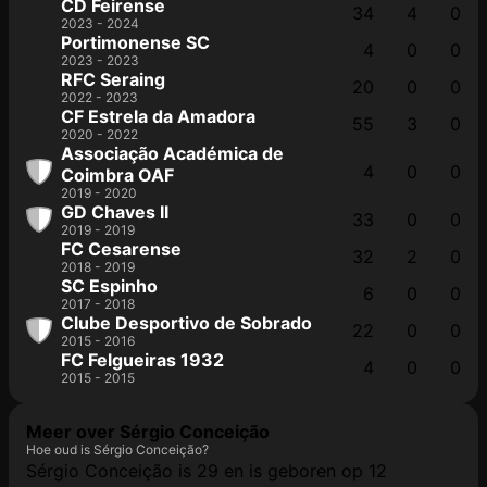
CD Feirense
34
4
0
2023 - 2024
Portimonense SC
4
0
0
2023 - 2023
RFC Seraing
20
0
0
2022 - 2023
CF Estrela da Amadora
55
3
0
2020 - 2022
Associação Académica de
4
0
0
Coimbra OAF
2019 - 2020
GD Chaves II
33
0
0
2019 - 2019
FC Cesarense
32
2
0
2018 - 2019
SC Espinho
6
0
0
2017 - 2018
Clube Desportivo de Sobrado
22
0
0
2015 - 2016
FC Felgueiras 1932
4
0
0
2015 - 2015
Meer over Sérgio Conceição
Hoe oud is Sérgio Conceição?
Sérgio Conceição is 29 en is geboren op 12