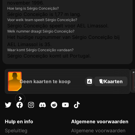
november 1996.
Hoe lang is Sérgio Conceição?
Sérgio Conceição is 1,77 m lang.
Voor welk team speelt Sérgio Conceição?
Sérgio Conceição speelt voor AEL Limassol.
Welk nummer draagt Sérgio Conceição?
Het huidige rugnummer van Sérgio Conceição bij
AEL Limassol is 35.
Waar komt Sérgio Conceição vandaan?
Sérgio Conceição komt uit Portugal.
202
Geen kaarten te koop
Kaarten
Hulp en info
Algemene voorwaarden
Speluitleg
Algemene voorwaarden