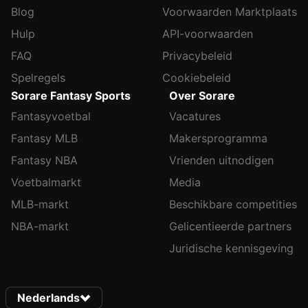
Blog
Voorwaarden Marktplaats
Hulp
API-voorwaarden
FAQ
Privacybeleid
Spelregels
Cookiebeleid
Sorare Fantasy Sports
Over Sorare
Fantasyvoetbal
Vacatures
Fantasy MLB
Makersprogramma
Fantasy NBA
Vrienden uitnodigen
Voetbalmarkt
Media
MLB-markt
Beschikbare competities
NBA-markt
Gelicentieerde partners
Juridische kennisgeving
Nederlands