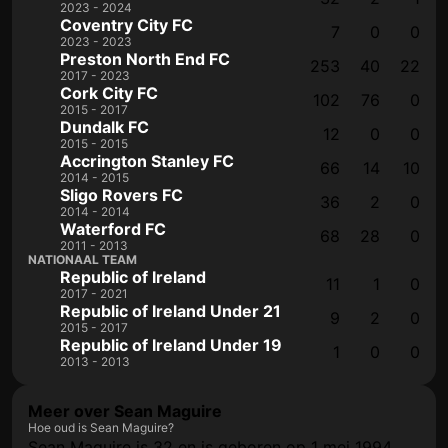
2023 - 2024
Coventry City FC
7
0
0
2023 - 2023
Preston North End FC
253
40
22
2017 - 2023
Cork City FC
102
76
0
2015 - 2017
Dundalk FC
12
0
0
2015 - 2015
Accrington Stanley FC
66
14
10
2014 - 2015
Sligo Rovers FC
36
2
0
2014 - 2014
Waterford FC
68
28
0
2011 - 2013
NATIONAAL TEAM
Republic of Ireland
11
1
0
2017 - 2021
Republic of Ireland Under 21
9
2
0
2015 - 2017
Republic of Ireland Under 19
1
0
0
2013 - 2013
Meer over Sean Maguire
Hoe oud is Sean Maguire?
Sean Maguire is 32 en is geboren op 1 mei 1994.