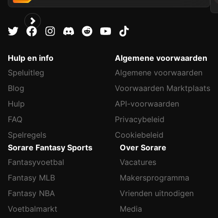
Hulp en info
Algemene voorwaarden
Speluitleg
Algemene voorwaarden
Blog
Voorwaarden Marktplaats
Hulp
API-voorwaarden
FAQ
Privacybeleid
Spelregels
Cookiebeleid
Sorare Fantasy Sports
Over Sorare
Fantasyvoetbal
Vacatures
Fantasy MLB
Makersprogramma
Fantasy NBA
Vrienden uitnodigen
Voetbalmarkt
Media