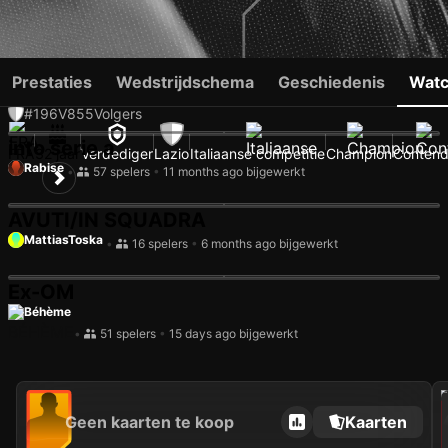
SAMUEL GIGOT
Prestaties
Wedstrijdschema
Geschiedenis
Watc
#196
V
855
Volgers
into serie a
FRA
32 jaar
Verdediger
Lazio
Italiaanse competitie
Champion
Contend
Rabise
•
57 spelers
•
11 months ago bijgewerkt
AVUTI/IN SQUADRA
MattiasToska
•
16 spelers
•
6 months ago bijgewerkt
Ex-OM
Béhème
•
51 spelers
•
15 days ago bijgewerkt
202
Geen kaarten te koop
Kaarten