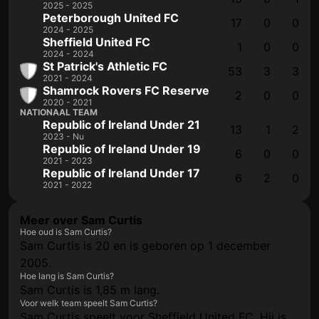
2025 - 2025
Peterborough United FC
17
0
0
2024 - 2025
Sheffield United FC
1
0
0
2024 - 2024
St Patrick's Athletic FC
53
3
3
2021 - 2024
Shamrock Rovers FC Reserve
2
0
0
2020 - 2021
NATIONAAL TEAM
Republic of Ireland Under 21
13
1
2
2023 - Nu
Republic of Ireland Under 19
6
0
0
2021 - 2023
Republic of Ireland Under 17
6
2
0
2021 - 2022
Meer over Sam Curtis
Hoe oud is Sam Curtis?
Sam Curtis is 20 en is geboren op 1 december
2005.
Hoe lang is Sam Curtis?
Sam Curtis is 1,85 m lang.
Voor welk team speelt Sam Curtis?
Sam Curtis speelt voor Sheffield United FC. Hij is