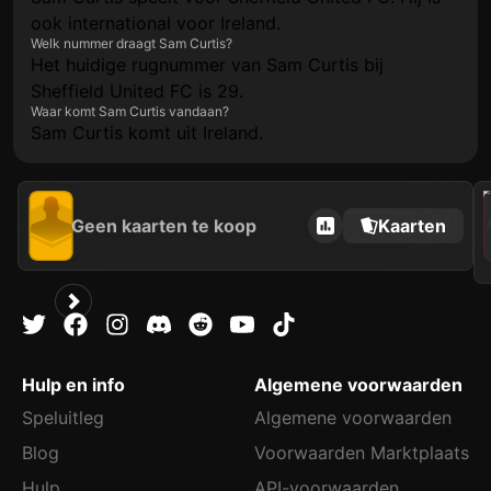
ook international voor Ireland.
Welk nummer draagt Sam Curtis?
Het huidige rugnummer van Sam Curtis bij
Sheffield United FC is 29.
Waar komt Sam Curtis vandaan?
Sam Curtis komt uit Ireland.
202
Geen kaarten te koop
Kaarten
Hulp en info
Algemene voorwaarden
Speluitleg
Algemene voorwaarden
Blog
Voorwaarden Marktplaats
Hulp
API-voorwaarden