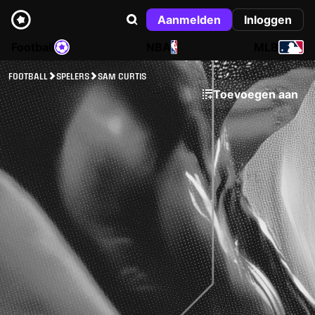
Aanmelden
Inloggen
Football
NBA
MLB
FOOTBALL
SPELERS
SAM CURTIS
Toevoegen aan