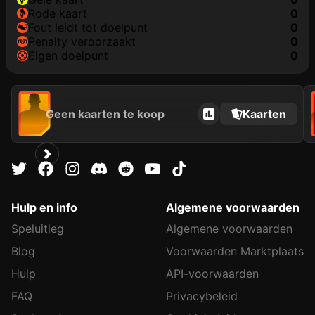
rode kaart
0
fout leidt tot doelpunt
0
penalty veroorzaakt
0
eigen doelpunt
0
Geen kaarten te koop
Kaarten
Hulp en info
Algemene voorwaarden
Speluitleg
Algemene voorwaarden
Blog
Voorwaarden Marktplaats
Hulp
API-voorwaarden
FAQ
Privacybeleid