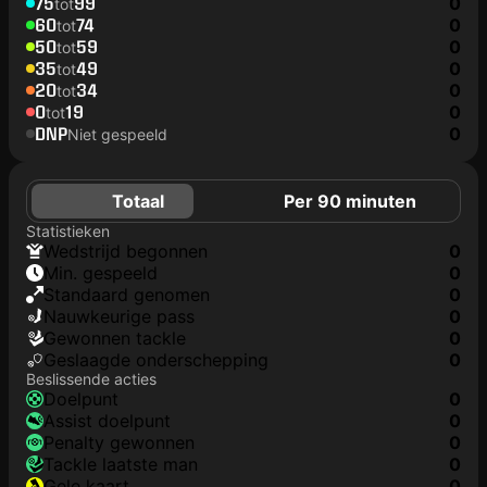
75
99
0
tot
60
74
0
tot
50
59
0
tot
35
49
0
tot
20
34
0
tot
0
19
0
tot
DNP
0
Niet gespeeld
Totaal
Per 90 minuten
Statistieken
wedstrijd begonnen
0
min. gespeeld
0
Standaard genomen
0
nauwkeurige pass
0
gewonnen tackle
0
geslaagde onderschepping
0
Beslissende acties
doelpunt
0
assist doelpunt
0
penalty gewonnen
0
tackle laatste man
0
gele kaart
0