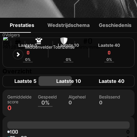
RODRIGO CALDEIRA
Prestaties
Wedstrijdschema
Geschiedenis
0
Volgers
#0
Laatste 5
Laatste 10
Laatste 40
PRT
28 jaar
Middenvelder
Tourizense
Shirtnummer
0
0
0
0%
0%
0%
Overzicht
Laatste 5
Laatste 10
Laatste 40
Gemiddelde
Gespeeld
Algeheel
Beslissend
score
0%
0
0
0
100
0