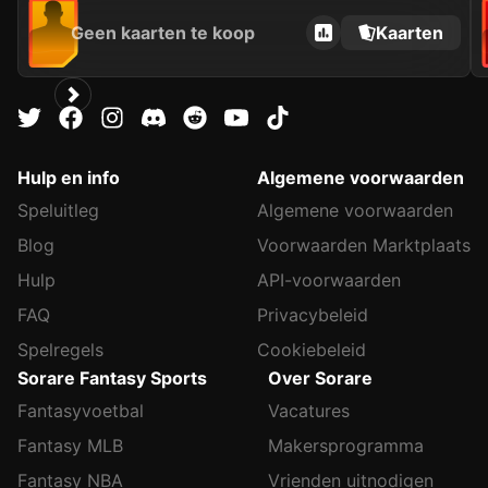
Geen kaarten te koop
Kaarten
Hulp en info
Algemene voorwaarden
Speluitleg
Algemene voorwaarden
Blog
Voorwaarden Marktplaats
Hulp
API-voorwaarden
FAQ
Privacybeleid
Spelregels
Cookiebeleid
Sorare Fantasy Sports
Over Sorare
Fantasyvoetbal
Vacatures
Fantasy MLB
Makersprogramma
Fantasy NBA
Vrienden uitnodigen