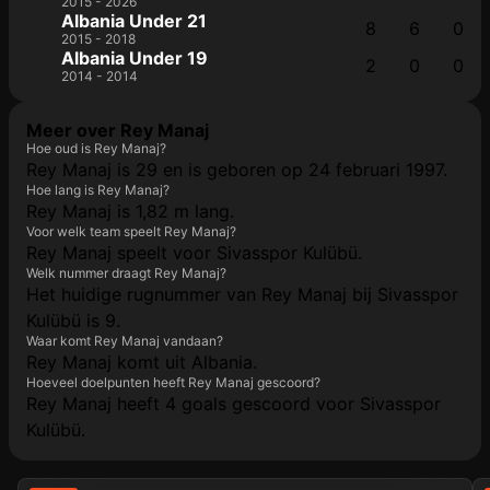
2015 - 2026
Albania Under 21
8
6
0
2015 - 2018
Albania Under 19
2
0
0
2014 - 2014
Meer over Rey Manaj
Hoe oud is Rey Manaj?
Rey Manaj is 29 en is geboren op 24 februari 1997.
Hoe lang is Rey Manaj?
Rey Manaj is 1,82 m lang.
Voor welk team speelt Rey Manaj?
Rey Manaj speelt voor Sivasspor Kulübü.
Welk nummer draagt Rey Manaj?
Het huidige rugnummer van Rey Manaj bij Sivasspor
Kulübü is 9.
Waar komt Rey Manaj vandaan?
Rey Manaj komt uit Albania.
Hoeveel doelpunten heeft Rey Manaj gescoord?
Rey Manaj heeft 4 goals gescoord voor Sivasspor
Kulübü.