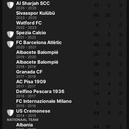
Al Sharjah SCC
12
2
0
2025 - 2026
Sivasspor Kulübü
60
30
7
2023 - 2025
Watford FC
6
1
0
2022 - 2023
Spezia Calcio
30
5
0
2021 - 2022
FC Barcelona Atlètic
40
18
0
2020 - 2021
Albacete Balompié
20
6
0
2019 - 2020
Albacete Balompié
58
12
0
2018 - 2019
Granada CF
38
2
0
2017 - 2018
AC Pisa 1909
34
4
0
2017 - 2017
Delfino Pescara 1936
24
4
0
2016 - 2017
FC Internazionale Milano
8
0
0
2015 - 2016
US Cremonese
44
4
0
2014 - 2015
NATIONAAL TEAM
Albania
44
10
2