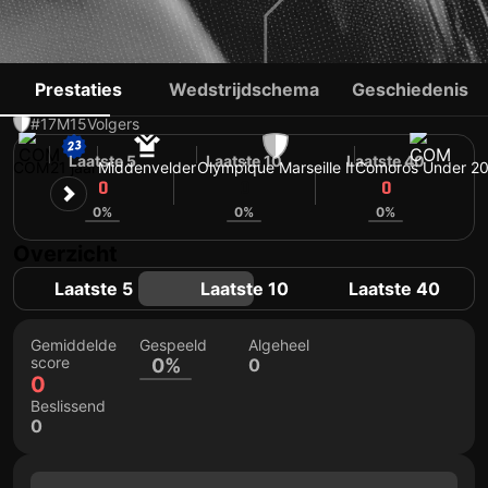
RAIMANE DAOU
Prestaties
Wedstrijdschema
Geschiedenis
#17
M
15
Volgers
Laatste 5
Laatste 10
Laatste 40
COM
21 jaar
Middenvelder
Olympique Marseille II
Comoros Under 2
0
0
0
0%
0%
0%
Overzicht
Laatste 5
Laatste 10
Laatste 40
Gemiddelde
Gespeeld
Algeheel
score
0%
0
0
Beslissend
0