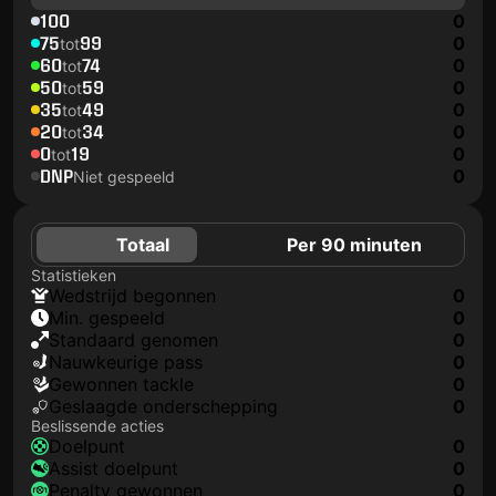
100
0
75
99
0
tot
60
74
0
tot
50
59
0
tot
35
49
0
tot
20
34
0
tot
0
19
0
tot
DNP
0
Niet gespeeld
Totaal
Per 90 minuten
Statistieken
wedstrijd begonnen
0
min. gespeeld
0
Standaard genomen
0
nauwkeurige pass
0
gewonnen tackle
0
geslaagde onderschepping
0
Beslissende acties
doelpunt
0
assist doelpunt
0
penalty gewonnen
0