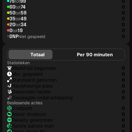
75
99
0
tot
60
74
0
tot
50
59
0
tot
35
49
0
tot
20
34
0
tot
0
19
0
tot
DNP
0
Niet gespeeld
Totaal
Per 90 minuten
Statistieken
wedstrijd begonnen
0
min. gespeeld
0
Standaard genomen
0
nauwkeurige pass
0
gewonnen tackle
0
geslaagde onderschepping
0
Beslissende acties
doelpunt
0
assist doelpunt
0
penalty gewonnen
0
tackle laatste man
0
clean sheet 60
0