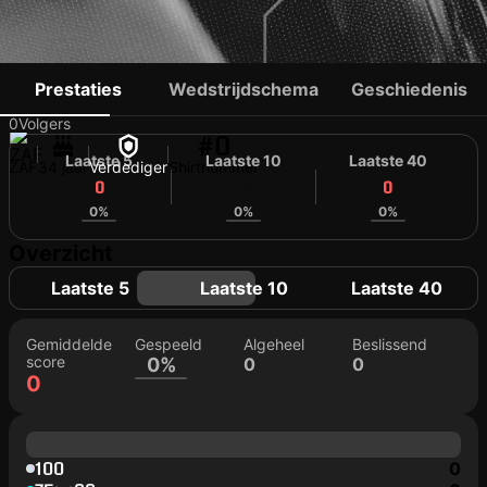
POGISO SANOKA
Prestaties
Wedstrijdschema
Geschiedenis
0
Volgers
#0
Laatste 5
Laatste 10
Laatste 40
ZAF
34 jaar
Verdediger
Shirtnummer
0
0
0
0%
0%
0%
Overzicht
Laatste 5
Laatste 10
Laatste 40
Gemiddelde
Gespeeld
Algeheel
Beslissend
score
0%
0
0
0
100
0