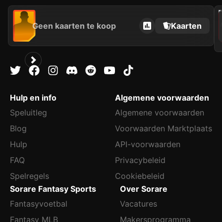
202
Geen kaarten te koop
Kaarten
Hulp en info
Algemene voorwaarden
Speluitleg
Algemene voorwaarden
Blog
Voorwaarden Marktplaats
Hulp
API-voorwaarden
FAQ
Privacybeleid
Spelregels
Cookiebeleid
Sorare Fantasy Sports
Over Sorare
Fantasyvoetbal
Vacatures
Fantasy MLB
Makersprogramma