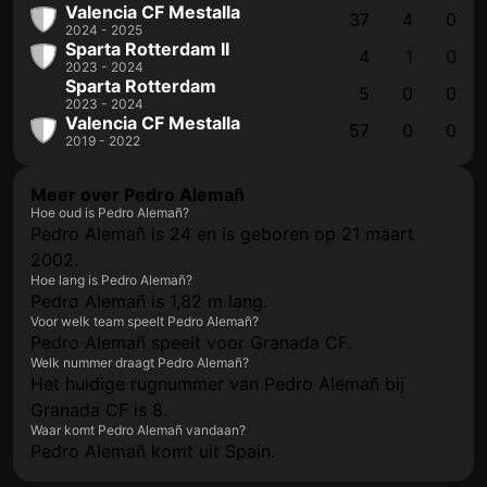
Valencia CF Mestalla
37
4
0
2024 - 2025
Sparta Rotterdam II
4
1
0
2023 - 2024
Sparta Rotterdam
5
0
0
2023 - 2024
Valencia CF Mestalla
57
0
0
2019 - 2022
Meer over Pedro Alemañ
Hoe oud is Pedro Alemañ?
Pedro Alemañ is 24 en is geboren op 21 maart
2002.
Hoe lang is Pedro Alemañ?
Pedro Alemañ is 1,82 m lang.
Voor welk team speelt Pedro Alemañ?
Pedro Alemañ speelt voor Granada CF.
Welk nummer draagt Pedro Alemañ?
Het huidige rugnummer van Pedro Alemañ bij
Granada CF is 8.
Waar komt Pedro Alemañ vandaan?
Pedro Alemañ komt uit Spain.